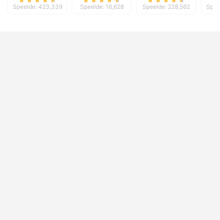
Speelde: 423,339
Speelde: 16,628
Speelde: 228,562
Spee