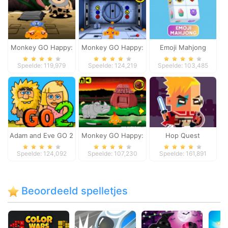
Monkey GO Happy:
Monkey GO Happy:
Emoji Mahjong
Stage 4
Stage 1
Speelde: 119,979
Speelde: 124,219
Speelde: 103,485
Adam and Eve GO 2
Monkey GO Happy:
Hop Quest
Stage 3
Speelde: 124,092
Speelde: 107,230
Speelde: 161,891
Beoordeeld spelletjes