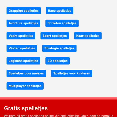
Grappige spelletjes
Race spelletjes
Avontuur spelletjes
Schieten spelletjes
Vecht spelletjes
Sport spelletjes
Kaartspelletjes
Vinden spelletjes
Strategie spelletjes
Logische spelletjes
3D spelletjes
Spelletjes voor meisjes
Spelletjes voor kinderen
Multiplayer spelletjes
Gratis spelletjes
Welkom bij gratis spelletjes online 321spelletjes.be. Onze gaming portal is