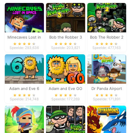
Minecaves Lost in
Bob the Robber 3
Bob The Robber 2
Space
Speelde: 293,636
Speelde: 203,821
Speelde: 477,163
Adam and Eve 6
Adam and Eve GO
Dr Panda Airport
Speelde: 214,748
Speelde: 177,269
Speelde: 171,891