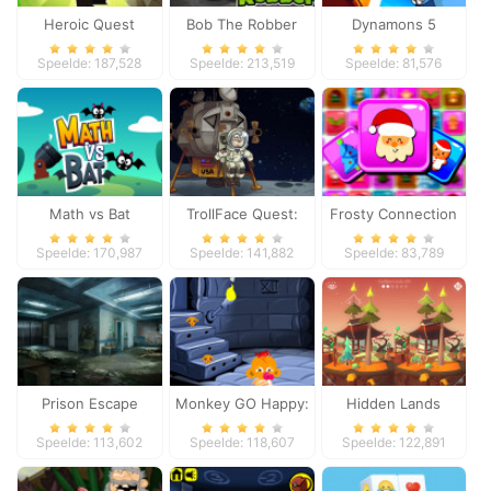
Heroic Quest
Bob The Robber
Dynamons 5
Speelde: 187,528
Speelde: 213,519
Speelde: 81,576
Math vs Bat
TrollFace Quest:
Frosty Connection
USA 1
Quest
Speelde: 170,987
Speelde: 141,882
Speelde: 83,789
Prison Escape
Monkey GO Happy:
Hidden Lands
Stage 2
Speelde: 113,602
Speelde: 118,607
Speelde: 122,891