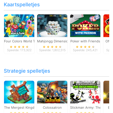
Kaartspelletjes
Four Colors World Tour
Mahjongg Dimensions
Poker with Friends
ONO
Speelde: 173,922
Speelde: 1,802,515
Speelde: 245,421
Spee
Strategie spelletjes
The Mergest Kingdom
Colossatron
Stickman Army: The Defen
Bl