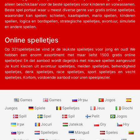
alleen beschikbaar voor de beste spelletjes voor kinderen en volwassenen.
Beste spel portaal waar u meest diverse genre van gratis online spelletjes,
waaronder kan spelen: schieten, kaartspelen, mario spellen, kinderen
spellen, logica en bordspellen, strategische spelletjes, avontuur, simulatie
en andere spellen.
Online spelletjes
Op 321spelletjes.be vind je de leukste spelletjes voor jong en oud! We
hebben een enorm assortiment met maar liefst 1500 gratis online
spelletjes! En dat aanbod wordt dagelijks met nieuwe spellen aangevuld!
Je kunt kiezen uit avontuur spelletjes, meiden spelletjes, behendigheid
spelletjes, denk spelletjes, race spelletjes, sport spelletjes en vecht
spelletjes. Kortom, voldoende aanbod voor uren speelplezier.
Games
Games
Игры
Jogos
Juegos
Spiele
Spelletjes
Jeux
Giochi
Spill
Spel
Spil
Pelit
Jogos
Ігри
Jocuri
Jatekok
Gry
Hry
Igre
Spelletjes
Mängud
Speles