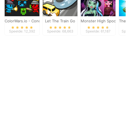
ColorWars.io - Conquest Game
Let The Train Go
Monster High Spooky Fash
The M
Speelde: 12,392
Speelde: 68,663
Speelde: 61,187
Spee