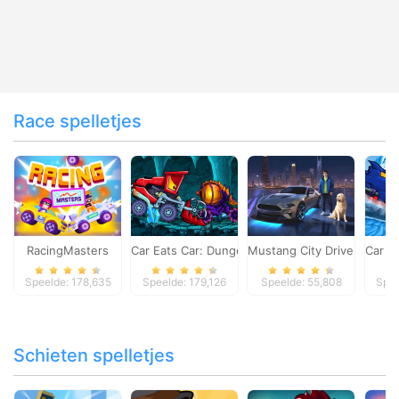
Race spelletjes
RacingMasters
Car Eats Car: Dungeon Adventure
Mustang City Driver
Car E
Speelde: 178,635
Speelde: 179,126
Speelde: 55,808
Spee
Schieten spelletjes