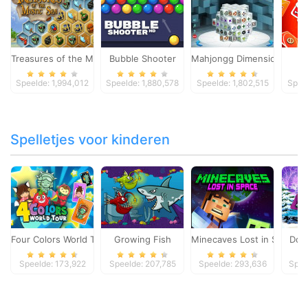
Treasures of the Mystic Sea
Bubble Shooter
Mahjongg Dimensions
Speelde: 1,994,012
Speelde: 1,880,578
Speelde: 1,802,515
Speel
Spelletjes voor kinderen
Four Colors World Tour
Growing Fish
Minecaves Lost in Space
Dol
Speelde: 173,922
Speelde: 207,785
Speelde: 293,636
Spee