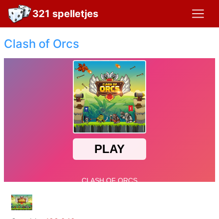
321 spelletjes
Clash of Orcs