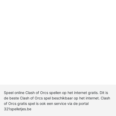
Speel online Clash of Orcs spellen op het internet gratis. Dit is
de beste Clash of Orcs spel beschikbaar op het internet. Clash
of Orcs gratis spel is ook een service via de portal
321spelletjes.be