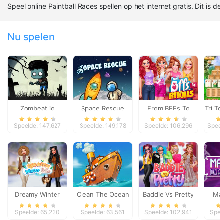
Speel online Paintball Races spellen op het internet gratis. Dit is 
Nu spelen
Zombeat.io
Space Rescue
From BFFs To
Tri T
Rivals
Speelde: 147,627
Speelde: 149,178
Speelde: 106,296
Spee
Dreamy Winter
Clean The Ocean
Baddie Vs Pretty
Ma
Date
D
Speelde: 65,230
Speelde: 63,561
Speelde: 102,941
Spe