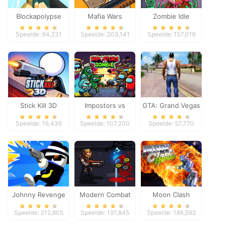
Blockapolypse
Mafia Wars
Zombie Idle
Zombie Shooter
Defense Online
Speelde: 64,231
Speelde: 203,141
Speelde: 157,016
Stick Kill 3D
Impostors vs
GTA: Grand Vegas
Zombies: Survival
Crime
Speelde: 16,436
Speelde: 107,200
Speelde: 57,770
Johnny Revenge
Modern Combat
Moon Clash
Defense
Heroes
Speelde: 212,805
Speelde: 197,845
Speelde: 186,593