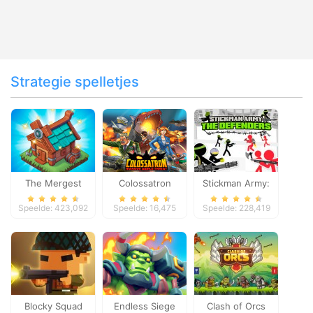
Strategie spelletjes
The Mergest
Colossatron
Stickman Army:
Kingdom
The Defenders
Speelde: 423,092
Speelde: 16,475
Speelde: 228,419
Blocky Squad
Endless Siege
Clash of Orcs