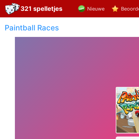
321 spelletjes
Nieuwe
Beoord
Paintball Races