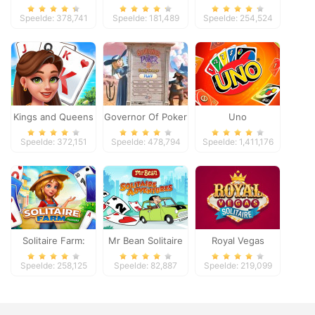
Speelde: 378,741
Speelde: 181,489
Speelde: 254,524
Kings and Queens
Governor Of Poker
Uno
Solitaire Tripeaks
2
Speelde: 372,151
Speelde: 478,794
Speelde: 1,411,176
Solitaire Farm:
Mr Bean Solitaire
Royal Vegas
Seasons
Adventures
Solitaire
Speelde: 258,125
Speelde: 82,887
Speelde: 219,099