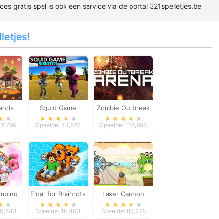
aces gratis spel is ook een service via de portal 321spelletjes.be
letjes!
ands
Squid Game
Zombie Outbreak
Shooter
Arena
22,795
Speelde: 40,522
Speelde: 156,956
amping
Float for Brainrots
Laser Cannon
Levels Pack
10,843
Speelde: 10,403
Speelde: 80,278