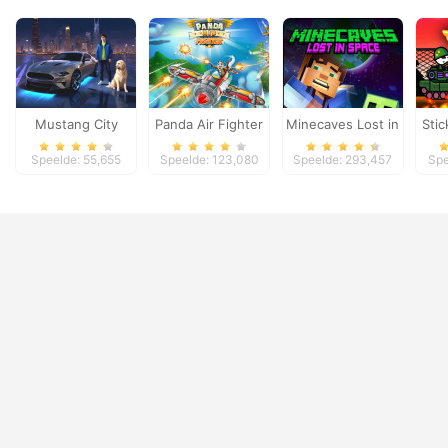
Mustang City
Panda Air Fighter
Minecaves Lost in
Stic
Driver
Space
Speelde: 55,655
Speelde: 123,080
Speelde: 293,457
Spe