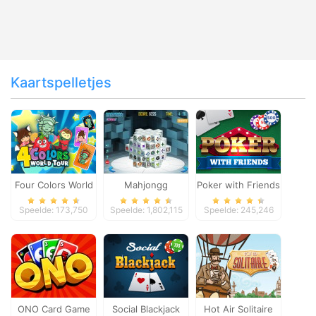
Kaartspelletjes
Four Colors World
Mahjongg
Poker with Friends
Tour
Dimensions
Speelde: 173,750
Speelde: 1,802,115
Speelde: 245,246
ONO Card Game
Social Blackjack
Hot Air Solitaire