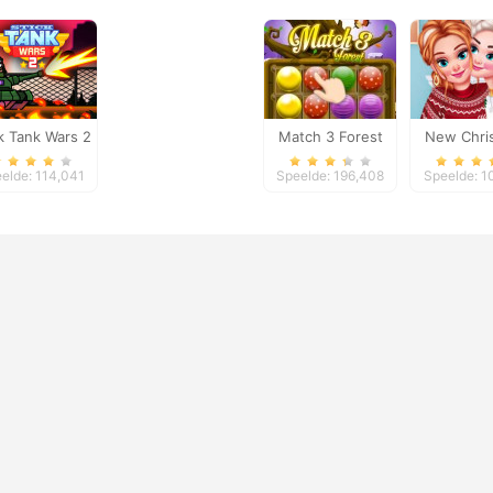
k Tank Wars 2
Match 3 Forest
New Chri
Sweater D
elde: 114,041
Speelde: 196,408
Speelde: 1