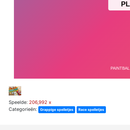
Speelde:
206,992 x
Categorieën:
Grappige spelletjes
Race spelletjes