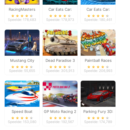
RacingMasters
Car Eats Car:
Car Eats Car:
Dungeon
Winter Adventure
Speelde: 178,483
Speelde: 178,973
Speelde: 180,461
Adventure
Mustang City
Dead Paradise 3
Paintball Races
Driver
Speelde: 55,655
Speelde: 305,913
Speelde: 206,993
Speed Boat
GP Moto Racing 2
Parking Fury 3D:
Extreme Racing
Night Thief
Speelde: 153,080
Speelde: 192,567
Speelde: 174,789