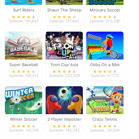
Surf Riders
Shaun The Sheep
Minicars Soccer
Baahmy Golf
Speelde: 194,842
Speelde: 157,840
Speelde: 200,396
Super Baseball
Toon Cup Asia
Obby On a Bike
Pacific 2018
Speelde: 188,515
Speelde: 233,529
Speelde: 57,770
Winter Soccer
2 Player Imposter
Crazy Tennis
Soccer
Speelde: 193,168
Speelde: 146,042
Speelde: 185,696