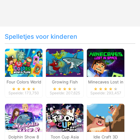
Spelletjes voor kinderen
Four Colors World
Growing Fish
Minecaves Lost in
Tour
Space
Speelde: 173,750
Speelde: 207,625
Speelde: 293,457
Dolphin Show 8
Toon Cup Asia
Idle Craft 3D