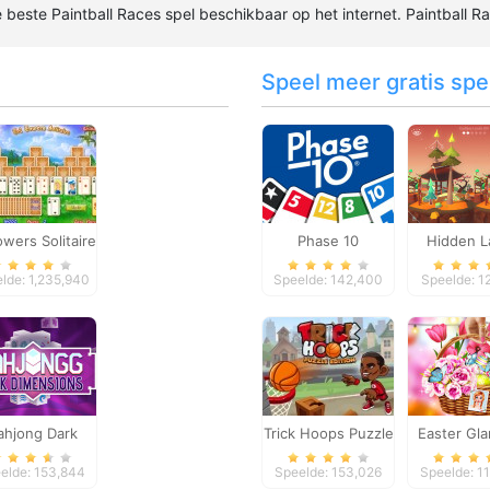
de beste Paintball Races spel beschikbaar op het internet. Paintball R
Speel meer gratis spel
owers Solitaire
Phase 10
Hidden L
lde: 1,235,940
Speelde: 142,400
Speelde: 1
hjong Dark
Trick Hoops Puzzle
Easter Gl
imensions
Edition
Trip
elde: 153,844
Speelde: 153,026
Speelde: 1