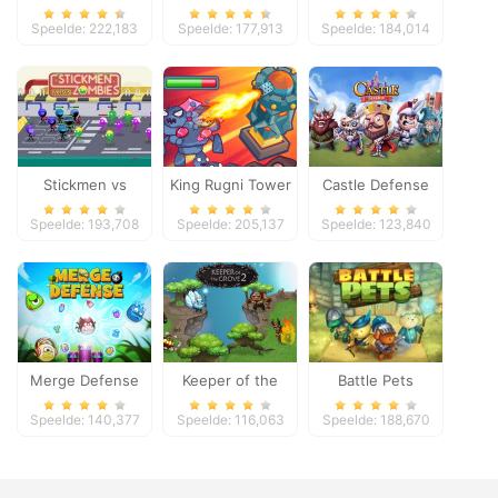
Speelde: 222,183
Speelde: 177,913
Speelde: 184,014
Stickmen vs
King Rugni Tower
Castle Defense
Zombies
Defense
Speelde: 193,708
Speelde: 205,137
Speelde: 123,840
Merge Defense
Keeper of the
Battle Pets
Grove 2
Speelde: 140,377
Speelde: 116,063
Speelde: 188,670