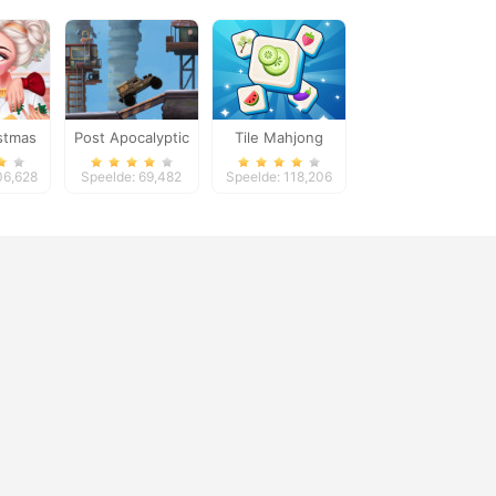
stmas
Post Apocalyptic
Tile Mahjong
esign
Truck Trial
06,628
Speelde: 69,482
Speelde: 118,206