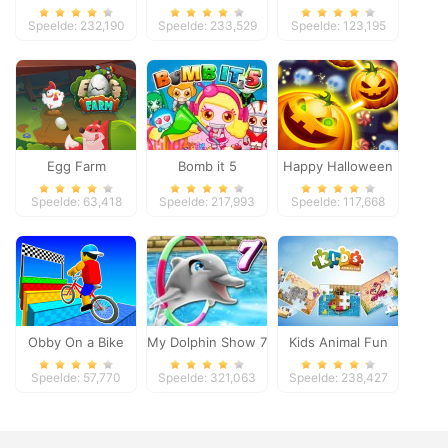
Pacific 2018
Speelde: 232,190
Speelde: 233,529
Speelde: 123,195
Egg Farm
Bomb it 5
Happy Halloween
Speelde: 63,418
Speelde: 217,993
Speelde: 117,668
Obby On a Bike
My Dolphin Show 7
Kids Animal Fun
Speelde: 57,770
Speelde: 321,063
Speelde: 238,427