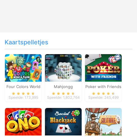
Kaartspelletjes
Four Colors World
Mahjongg
Poker with Friends
Tour
Dimensions
Speelde: 173,995
Speelde: 1,802,764
Speelde: 245,499