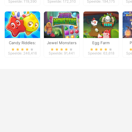
Speelde: 119,390
Speelde: 172,310
Speelde: 194,175
Spe
Candy Riddles:
Jewel Monsters
Egg Farm
P
Free Match 3
Speelde: 246,416
Speelde: 91,441
Speelde: 63,618
Spe
Puzzle