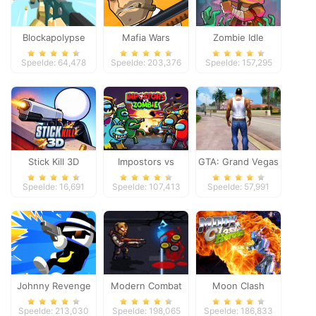
Blockapolypse
Mafia Wars
Zombie Idle
Zombie Shooter
Defense Online
Speelde: 64,478
Speelde: 203,376
Speelde: 157,295
Stick Kill 3D
Impostors vs
GTA: Grand Vegas
Zombies: Survival
Crime
Speelde: 16,691
Speelde: 107,413
Speelde: 57,991
Johnny Revenge
Modern Combat
Moon Clash
Defense
Heroes
Speelde: 213,030
Speelde: 198,065
Speelde: 186,833