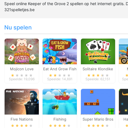
Speel online Keeper of the Grove 2 spellen op het internet gratis. 
321spelletjes.be
Nu spelen
Mojicon Love
Eat And Grow Fish
Solitaire Klondike
Connect
Speelde: 19,096
Speelde: 14,691
Speelde: 62,151
Spe
Five Nations
Fishing
Super Mario Bros
Ha