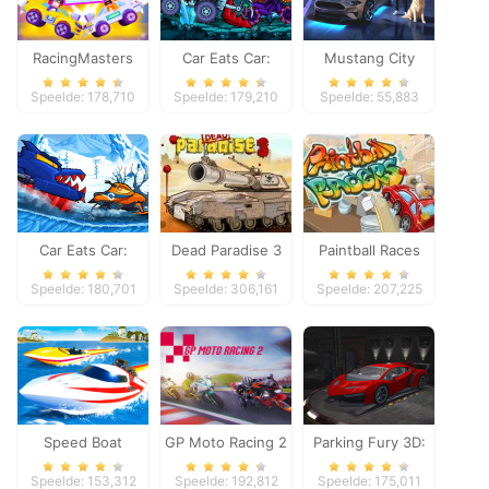
RacingMasters
Car Eats Car:
Mustang City
Dungeon
Driver
Speelde: 178,710
Speelde: 179,210
Speelde: 55,883
Adventure
Car Eats Car:
Dead Paradise 3
Paintball Races
Winter Adventure
Speelde: 180,701
Speelde: 306,161
Speelde: 207,225
Speed Boat
GP Moto Racing 2
Parking Fury 3D:
Extreme Racing
Night Thief
Speelde: 153,312
Speelde: 192,812
Speelde: 175,011