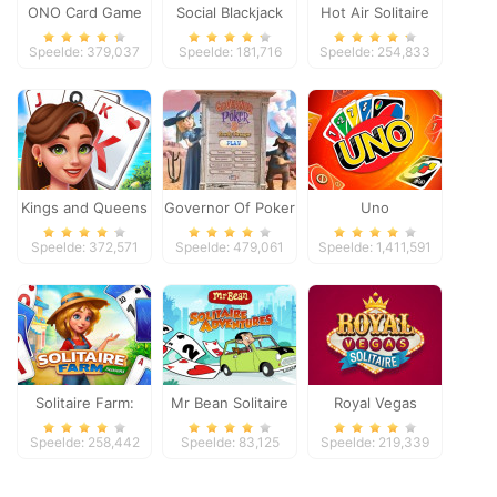
ONO Card Game
Social Blackjack
Hot Air Solitaire
Speelde: 379,037
Speelde: 181,716
Speelde: 254,833
Kings and Queens
Governor Of Poker
Uno
Solitaire Tripeaks
2
Speelde: 372,571
Speelde: 479,061
Speelde: 1,411,591
Solitaire Farm:
Mr Bean Solitaire
Royal Vegas
Seasons
Adventures
Solitaire
Speelde: 258,442
Speelde: 83,125
Speelde: 219,339