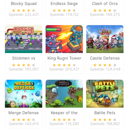
Blocky Squad
Endless Siege
Clash of Orcs
Speelde: 222,421
Speelde: 178,152
Speelde: 184,270
Stickmen vs
King Rugni Tower
Castle Defense
Zombies
Defense
Speelde: 193,957
Speelde: 205,421
Speelde: 124,048
Merge Defense
Keeper of the
Battle Pets
Grove 2
Speelde: 140,615
Speelde: 116,280
Speelde: 188,862