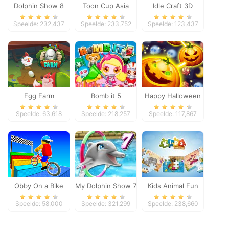
Dolphin Show 8
Toon Cup Asia
Idle Craft 3D
Pacific 2018
Speelde: 232,437
Speelde: 233,752
Speelde: 123,437
Egg Farm
Bomb it 5
Happy Halloween
Speelde: 63,618
Speelde: 218,257
Speelde: 117,867
Obby On a Bike
My Dolphin Show 7
Kids Animal Fun
Speelde: 58,000
Speelde: 321,299
Speelde: 238,660