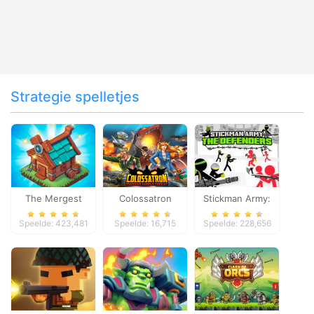
Strategie spelletjes
The Mergest
Colossatron
Stickman Army:
Kingdom
The Defenders
Speelde: 423,481
Speelde: 16,715
Speelde: 228,656