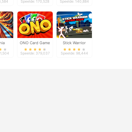
4,584
Speelde: 170,528
Speelde: 140,884
nia
ONO Card Game
Stick Warrior
Action Game
41,504
Speelde: 379,037
Speelde: 98,444