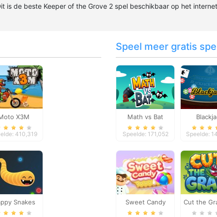
Dit is de beste Keeper of the Grove 2 spel beschikbaar op het internet
Speel meer gratis spel
Moto X3M
Math vs Bat
Blackj
elde: 410,319
Speelde: 171,052
Speelde: 1
ppy Snakes
Sweet Candy
Cut the Gr