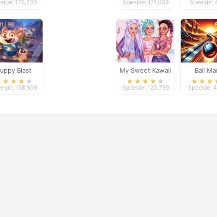
elde: 178,230
Speelde: 171,059
Speelde: 
uppy Blast
My Sweet Kawaii
Ball Ma
Look
elde: 158,506
Speelde: 120,789
Speelde: 