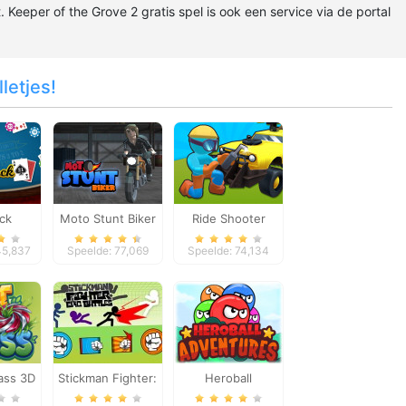
. Keeper of the Grove 2 gratis spel is ook een service via de portal
letjes!
ack
Moto Stunt Biker
Ride Shooter
45,837
Speelde: 77,069
Speelde: 74,134
ass 3D
Stickman Fighter:
Heroball
Epic Battles
Adventures