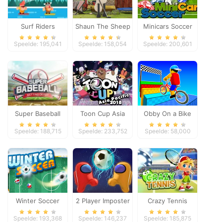
Surf Riders
Shaun The Sheep
Minicars Soccer
Baahmy Golf
Speelde: 195,041
Speelde: 158,054
Speelde: 200,601
Super Baseball
Toon Cup Asia
Obby On a Bike
Pacific 2018
Speelde: 188,715
Speelde: 233,752
Speelde: 58,000
Winter Soccer
2 Player Imposter
Crazy Tennis
Soccer
Speelde: 193,368
Speelde: 146,237
Speelde: 185,875