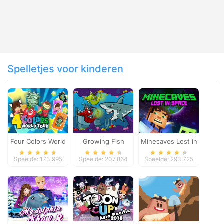
Spelletjes voor kinderen
Four Colors World
Growing Fish
Minecaves Lost in
Tour
Space
Speelde: 173,995
Speelde: 207,864
Speelde: 293,725