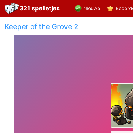
321 spelletjes
Nieuwe
Beoord
Keeper of the Grove 2