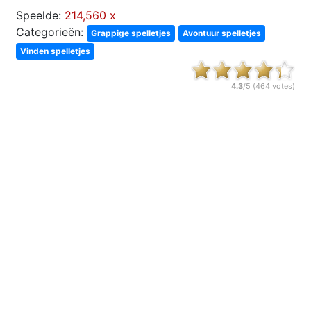
Speelde:
214,560 x
Categorieën:
Grappige spelletjes
Avontuur spelletjes
Vinden spelletjes
4.3
/5 (
464
votes)