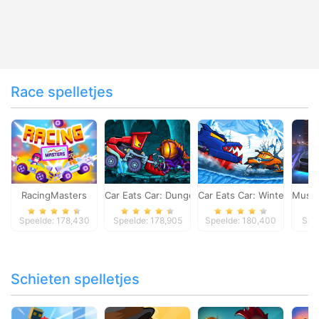
Race spelletjes
RacingMasters
Car Eats Car: Dungeon Adventure
Car Eats Car: Winter Adve
Musta
Speelde: 178,430
Speelde: 178,905
Speelde: 180,400
Spe
Schieten spelletjes