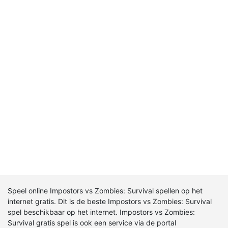
Speel online Impostors vs Zombies: Survival spellen op het
internet gratis. Dit is de beste Impostors vs Zombies: Survival
spel beschikbaar op het internet. Impostors vs Zombies:
Survival gratis spel is ook een service via de portal