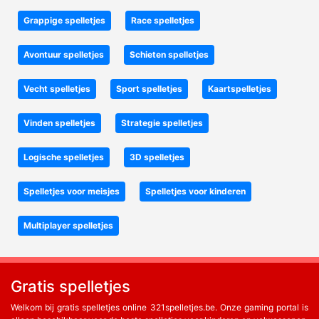
Grappige spelletjes
Race spelletjes
Avontuur spelletjes
Schieten spelletjes
Vecht spelletjes
Sport spelletjes
Kaartspelletjes
Vinden spelletjes
Strategie spelletjes
Logische spelletjes
3D spelletjes
Spelletjes voor meisjes
Spelletjes voor kinderen
Multiplayer spelletjes
Gratis spelletjes
Welkom bij gratis spelletjes online 321spelletjes.be. Onze gaming portal is