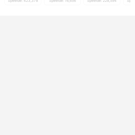
Speelde: 423,378
Speelde: 16,656
Speelde: 228,594
Spee