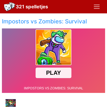
321 spelletjes
Impostors vs Zombies: Survival