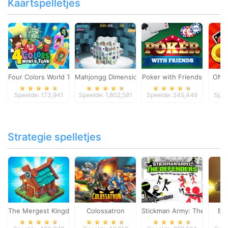
Kaartspelletjes
Four Colors World Tour
Mahjongg Dimensions
Poker with Friends
ONO
Speelde: 173,941
Speelde: 1,802,581
Speelde: 245,446
Spee
Strategie spelletjes
The Mergest Kingdom
Colossatron
Stickman Army: The Defen
Bl