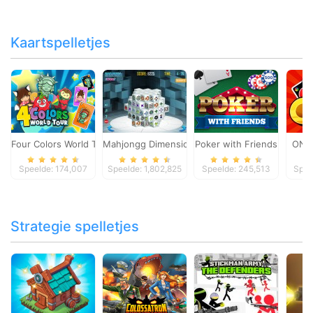
Kaartspelletjes
Four Colors World Tour
Mahjongg Dimensions
Poker with Friends
ONO
Speelde: 174,007
Speelde: 1,802,825
Speelde: 245,513
Spee
Strategie spelletjes