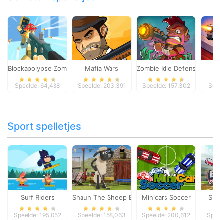
Blockapolypse Zombie Shooter
Mafia Wars
Zombie Idle Defense Onlin
St
Speelde: 64,488
Speelde: 203,391
Speelde: 157,302
Spe
Sport spelletjes
Surf Riders
Shaun The Sheep Baahmy Golf
Minicars Soccer
Sup
Speelde: 195,052
Speelde: 158,063
Speelde: 200,612
Spee