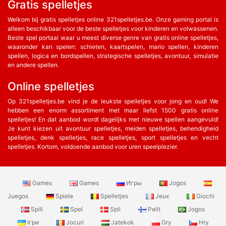
Gratis spelletjes
Welkom bij gratis spelletjes online 321spelletjes.be. Onze gaming portal is
alleen beschikbaar voor de beste spelletjes voor kinderen en volwassenen.
Beste spel portaal waar u meest diverse genre van gratis online spelletjes,
waaronder kan spelen: schieten, kaartspelen, mario spellen, kinderen
spellen, logica en bordspellen, strategische spelletjes, avontuur, simulatie
en andere spellen.
Online spelletjes
Op 321spelletjes.be vind je de leukste spelletjes voor jong en oud! We
hebben een enorm assortiment met maar liefst 1500 gratis online
spelletjes! En dat aanbod wordt dagelijks met nieuwe spellen aangevuld!
Je kunt kiezen uit avontuur spelletjes, meiden spelletjes, behendigheid
spelletjes, denk spelletjes, race spelletjes, sport spelletjes en vecht
spelletjes. Kortom, voldoende aanbod voor uren speelplezier.
Games
Games
Игры
Jogos
Juegos
Spiele
Spelletjes
Jeux
Giochi
Spill
Spel
Spil
Pelit
Jogos
Ігри
Jocuri
Jatekok
Gry
Hry