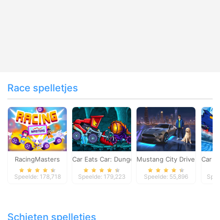
Race spelletjes
RacingMasters
Car Eats Car: Dungeon Adventure
Mustang City Driver
Car E
Speelde: 178,718
Speelde: 179,223
Speelde: 55,896
Spee
Schieten spelletjes