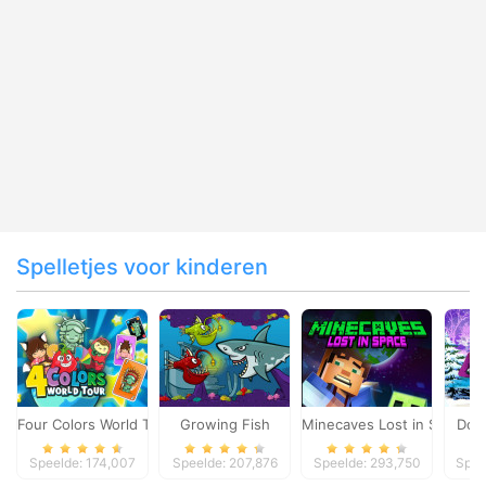
Spelletjes voor kinderen
Four Colors World Tour
Growing Fish
Minecaves Lost in Space
Dol
Speelde: 174,007
Speelde: 207,876
Speelde: 293,750
Spee