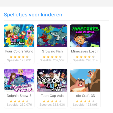
Spelletjes voor kinderen
Four Colors World
Growing Fish
Minecaves Lost in
Tour
Space
Speelde: 173,631
Speelde: 207,507
Speelde: 293,314
Dolphin Show 8
Toon Cup Asia
Idle Craft 3D
Pacific 2018
Speelde: 232,076
Speelde: 233,430
Speelde: 123,095