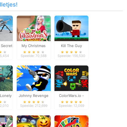
letjes!
 Secret
My Christmas
Kill The Guy
on
Party Prep
45,454
Speelde: 70,588
Speelde: 156,530
Lonely
Johnny Revenge
ColorWars.io -
cing
Conquest Game
82,010
Speelde: 212,699
Speelde: 12,069