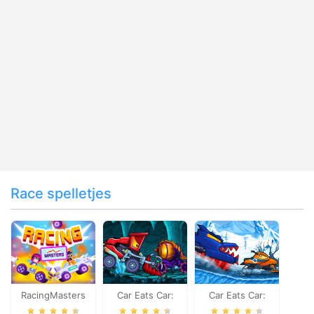
Race spelletjes
RacingMasters
Car Eats Car:
Car Eats Car:
Dungeon
Winter Adventure