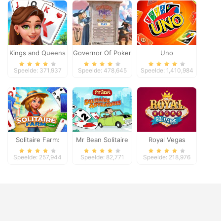
Kings and Queens
Governor Of Poker
Uno
Solitaire Tripeaks
2
Speelde: 371,937
Speelde: 478,645
Speelde: 1,410,984
Solitaire Farm:
Mr Bean Solitaire
Royal Vegas
Seasons
Adventures
Solitaire
Speelde: 257,944
Speelde: 82,771
Speelde: 218,976