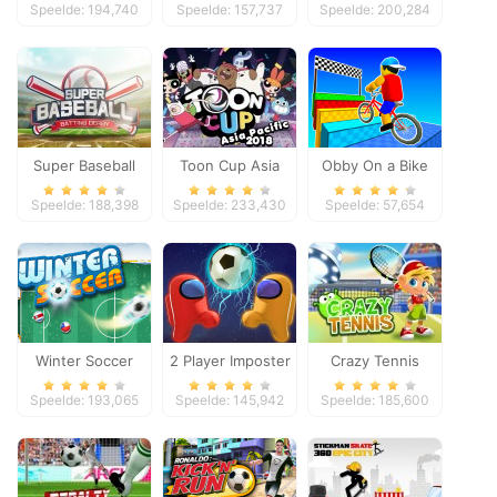
Speelde: 194,740
Speelde: 157,737
Speelde: 200,284
Super Baseball
Toon Cup Asia
Obby On a Bike
Pacific 2018
Speelde: 188,398
Speelde: 233,430
Speelde: 57,654
Winter Soccer
2 Player Imposter
Crazy Tennis
Soccer
Speelde: 193,065
Speelde: 145,942
Speelde: 185,600