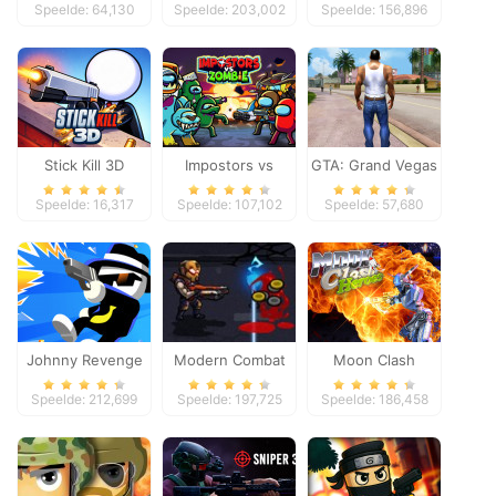
Speelde: 64,130
Speelde: 203,002
Speelde: 156,896
Stick Kill 3D
Impostors vs
GTA: Grand Vegas
Zombies: Survival
Crime
Speelde: 16,317
Speelde: 107,102
Speelde: 57,680
Johnny Revenge
Modern Combat
Moon Clash
Defense
Heroes
Speelde: 212,699
Speelde: 197,725
Speelde: 186,458