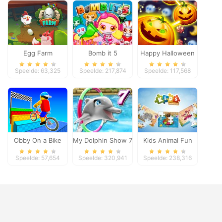
Egg Farm
Bomb it 5
Happy Halloween
Speelde: 63,325
Speelde: 217,874
Speelde: 117,568
Obby On a Bike
My Dolphin Show 7
Kids Animal Fun
Speelde: 57,654
Speelde: 320,941
Speelde: 238,316