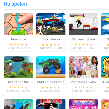
Nu spelen
Pipe Flow
Stick Warrior
Stickman Skate
S
Action Game
360 Epic City
Ex
Speelde: 149,726
Speelde: 98,219
Speelde: 203,962
Spe
Keeper of the
Mad Truck Driving
Princesses Party
Ada
Grove 2
Crashers
Speelde: 115,970
Speelde: 24,661
Speelde: 110,942
Spe