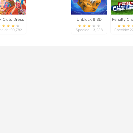
x Club: Dress
Unblock It 3D
Penalty Ch
Up
eelde: 90,782
Speelde: 13,238
Speelde: 2