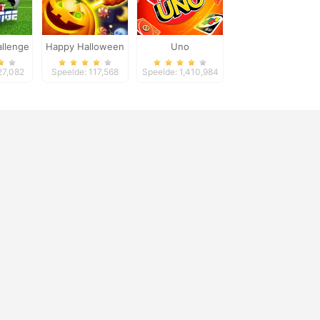
allenge
Happy Halloween
Uno
27,082
Speelde: 117,568
Speelde: 1,410,984