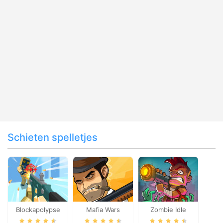
Schieten spelletjes
Blockapolypse
Mafia Wars
Zombie Idle
Zombie Shooter
Defense Online