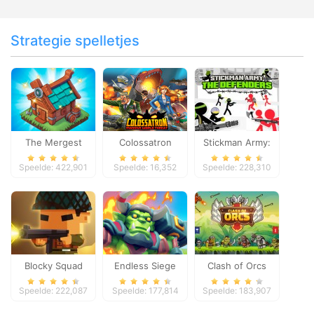
Strategie spelletjes
The Mergest
Colossatron
Stickman Army:
Kingdom
The Defenders
Speelde: 422,901
Speelde: 16,352
Speelde: 228,310
Blocky Squad
Endless Siege
Clash of Orcs
Speelde: 222,087
Speelde: 177,814
Speelde: 183,907