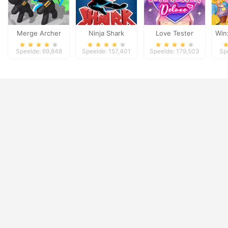
Merge Archer
Ninja Shark
Love Tester
Win
Defense
Deluxe
Speelde: 69,848
Speelde: 157,401
Speelde: 179,503
Sp