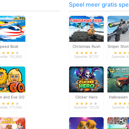
Speel meer gratis spel
peed Boat
Christmas Rush
Sniper Shot
treme Racing
Missi
elde: 152,993
Speelde: 97,151
Speelde: 
m and Eve GO
Clicker Hero
Halloween 
Road Ra
elde: 177,082
Speelde: 19,126
Speelde: 