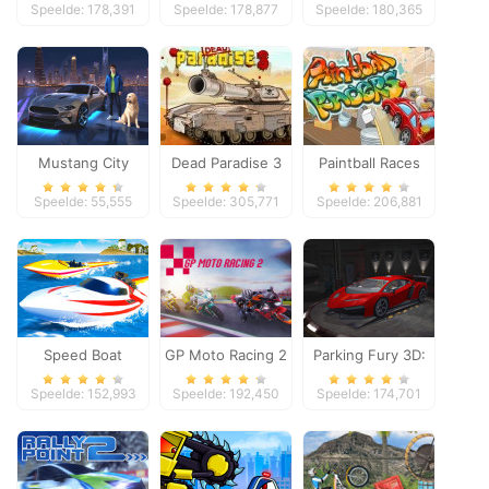
Speelde: 178,391
Speelde: 178,877
Speelde: 180,365
Adventure
Mustang City
Dead Paradise 3
Paintball Races
Driver
Speelde: 55,555
Speelde: 305,771
Speelde: 206,881
Speed Boat
GP Moto Racing 2
Parking Fury 3D:
Extreme Racing
Night Thief
Speelde: 152,993
Speelde: 192,450
Speelde: 174,701