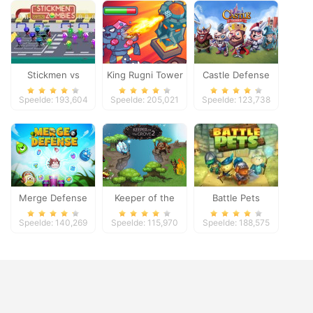
Stickmen vs
King Rugni Tower
Castle Defense
Zombies
Defense
Speelde: 193,604
Speelde: 205,021
Speelde: 123,738
Merge Defense
Keeper of the
Battle Pets
Grove 2
Speelde: 140,269
Speelde: 115,970
Speelde: 188,575