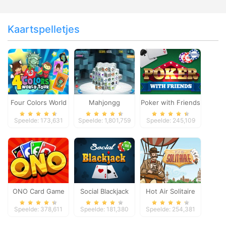
Kaartspelletjes
Four Colors World
Mahjongg
Poker with Friends
Tour
Dimensions
Speelde: 173,631
Speelde: 1,801,759
Speelde: 245,109
ONO Card Game
Social Blackjack
Hot Air Solitaire
Speelde: 378,611
Speelde: 181,380
Speelde: 254,381