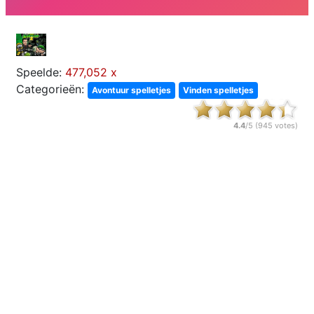
Speelde:
477,052 x
Categorieën:
Avontuur spelletjes
Vinden spelletjes
4.4
/5 (
945
votes)