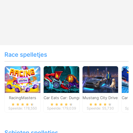
Race spelletjes
RacingMasters
Car Eats Car: Dungeon Adventure
Mustang City Driver
Car E
Speelde: 178,550
Speelde: 179,039
Speelde: 55,730
Spee
Schieten spelletjes