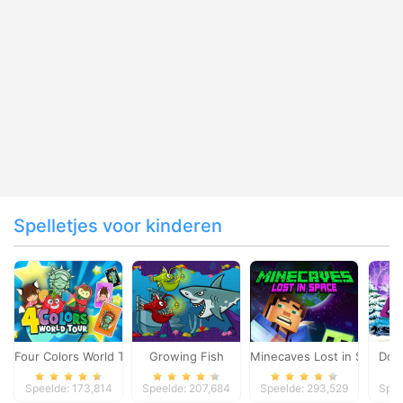
Spelletjes voor kinderen
Four Colors World Tour
Growing Fish
Minecaves Lost in Space
Dol
Speelde: 173,814
Speelde: 207,684
Speelde: 293,529
Spee