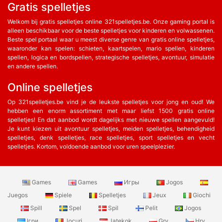
Gratis spelletjes
Welkom bij gratis spelletjes online 321spelletjes.be. Onze gaming portal is
alleen beschikbaar voor de beste spelletjes voor kinderen en volwassenen.
Beste spel portaal waar u meest diverse genre van gratis online spelletjes,
waaronder kan spelen: schieten, kaartspelen, mario spellen, kinderen
spellen, logica en bordspellen, strategische spelletjes, avontuur, simulatie
en andere spellen.
Online spelletjes
Op 321spelletjes.be vind je de leukste spelletjes voor jong en oud! We
hebben een enorm assortiment met maar liefst 1500 gratis online
spelletjes! En dat aanbod wordt dagelijks met nieuwe spellen aangevuld!
Je kunt kiezen uit avontuur spelletjes, meiden spelletjes, behendigheid
spelletjes, denk spelletjes, race spelletjes, sport spelletjes en vecht
spelletjes. Kortom, voldoende aanbod voor uren speelplezier.
Games
Games
Игры
Jogos
Juegos
Spiele
Spelletjes
Jeux
Giochi
Spill
Spel
Spil
Pelit
Jogos
Ігри
Jocuri
Jatekok
Gry
Hry