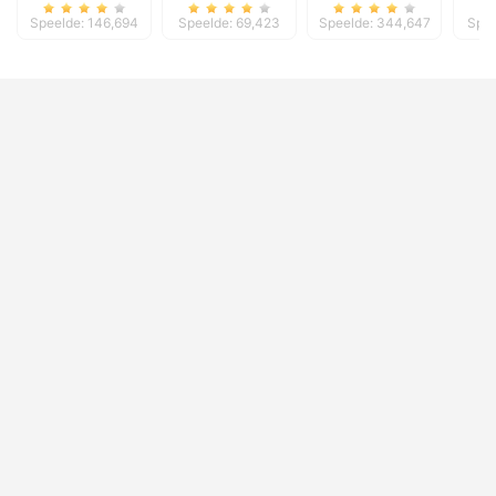
Speelde: 146,694
Speelde: 69,423
Speelde: 344,647
Spee