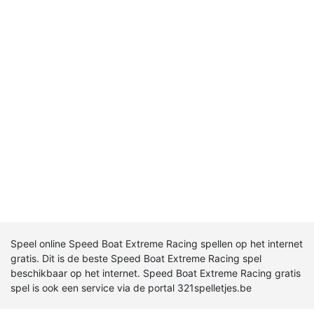
Speel online Speed Boat Extreme Racing spellen op het internet
gratis. Dit is de beste Speed Boat Extreme Racing spel
beschikbaar op het internet. Speed Boat Extreme Racing gratis
spel is ook een service via de portal 321spelletjes.be