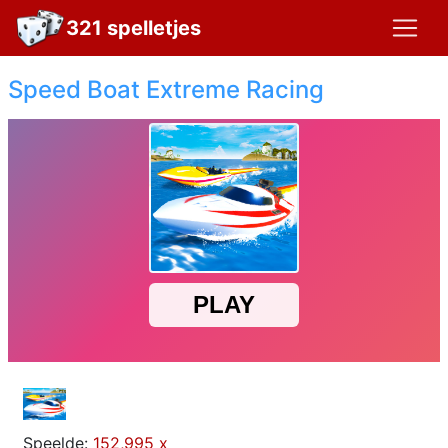
321 spelletjes
Speed Boat Extreme Racing
Speelde:
152,995 x