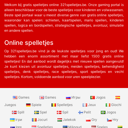
Welkom bij gratis spelletjes online 321spelletjes.be. Onze gaming portal is
alleen beschikbaar voor de beste spelletjes voor kinderen en volwassenen.
Beste spel portaal waar u meest diverse genre van gratis online spelletjes,
waaronder kan spelen: schieten, kaartspelen, mario spellen, kinderen
spellen, logica en bordspellen, strategische spelletjes, avontuur, simulatie
en andere spellen.
Online spelletjes
Op 321spelletjes.be vind je de leukste spelletjes voor jong en oud! We
hebben een enorm assortiment met maar liefst 1500 gratis online
spelletjes! En dat aanbod wordt dagelijks met nieuwe spellen aangevuld!
Je kunt kiezen uit avontuur spelletjes, meiden spelletjes, behendigheid
spelletjes, denk spelletjes, race spelletjes, sport spelletjes en vecht
spelletjes. Kortom, voldoende aanbod voor uren speelplezier.
Games
Games
Игры
Jogos
Juegos
Spiele
Spelletjes
Jeux
Giochi
Spill
Spel
Spil
Pelit
Jogos
Ігри
Jocuri
Jatekok
Gry
Hry
Igre
Spelletjes
Mängud
Speles