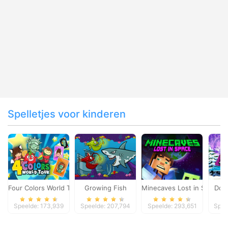
Spelletjes voor kinderen
Four Colors World Tour
Growing Fish
Minecaves Lost in Space
Dol
Speelde: 173,939
Speelde: 207,794
Speelde: 293,651
Spee