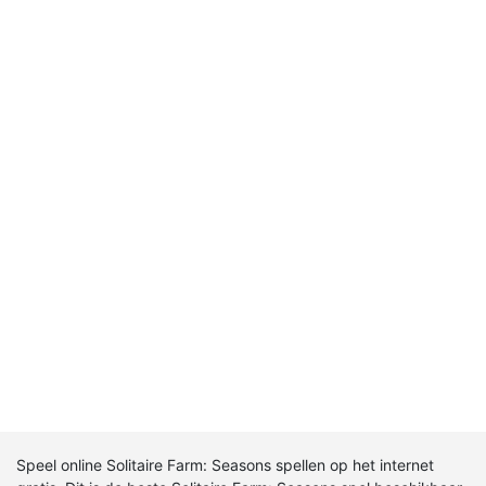
Speel online Solitaire Farm: Seasons spellen op het internet