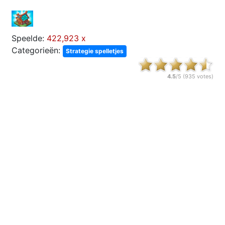
Speelde:
422,923 x
Categorieën:
Strategie spelletjes
4.5
/5 (
935
votes)