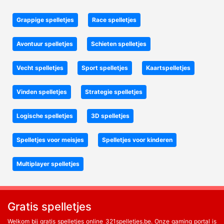
Grappige spelletjes
Race spelletjes
Avontuur spelletjes
Schieten spelletjes
Vecht spelletjes
Sport spelletjes
Kaartspelletjes
Vinden spelletjes
Strategie spelletjes
Logische spelletjes
3D spelletjes
Spelletjes voor meisjes
Spelletjes voor kinderen
Multiplayer spelletjes
Gratis spelletjes
Welkom bij gratis spelletjes online 321spelletjes.be. Onze gaming portal is