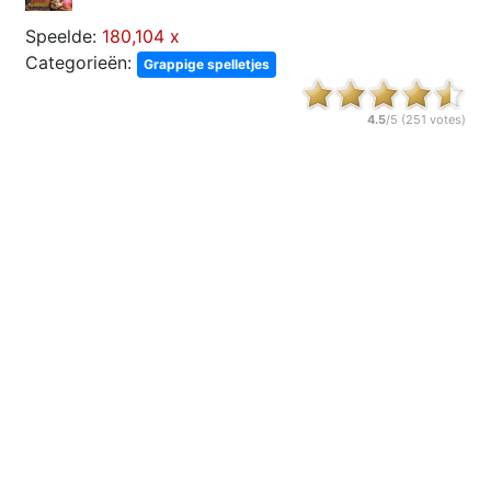
Speelde:
180,104 x
Categorieën:
Grappige spelletjes
4.5
/5 (
251
votes)