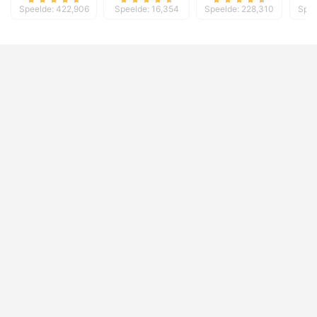
Speelde: 422,906
Speelde: 16,354
Speelde: 228,310
Spee