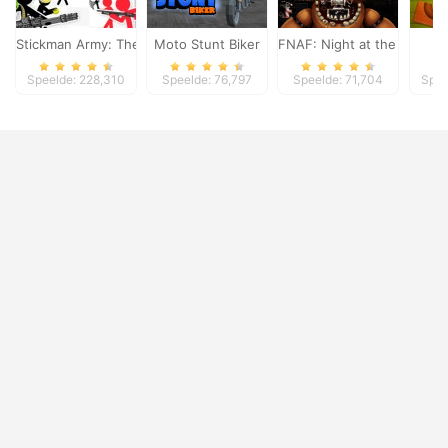
Stickman Army: The Defenders
Moto Stunt Biker
FNAF: Night at the Dentist
P
Speelde: 228,310
Speelde: 76,797
Speelde: 71,704
Spee