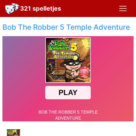
321 spelletjes
Bob The Robber 5 Temple Adventure