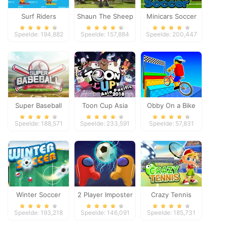
Surf Riders
Shaun The Sheep
Minicars Soccer
Baahmy Golf
Speelde: 194,882
Speelde: 157,884
Speelde: 200,447
Super Baseball
Toon Cup Asia
Obby On a Bike
Pacific 2018
Speelde: 188,571
Speelde: 233,591
Speelde: 57,831
Winter Soccer
2 Player Imposter
Crazy Tennis
Soccer
Speelde: 193,218
Speelde: 146,091
Speelde: 185,731