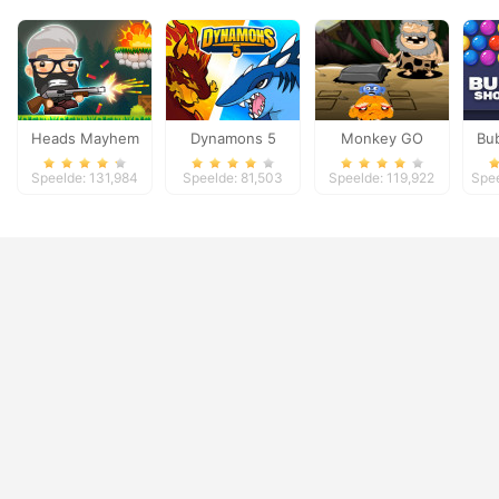
Heads Mayhem
Dynamons 5
Monkey GO
Bu
Happy: Stage 4
Speelde: 131,984
Speelde: 81,503
Speelde: 119,922
Spee