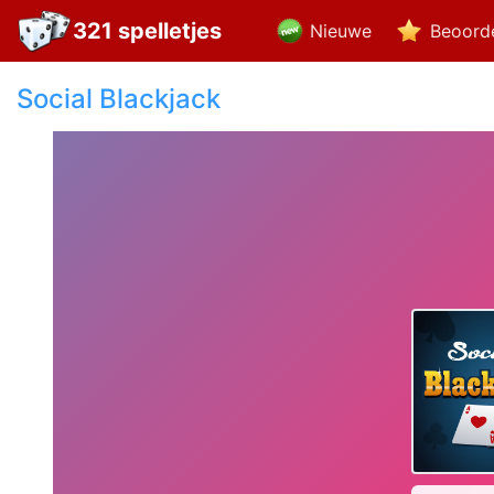
321 spelletjes
Nieuwe
Beoord
Social Blackjack