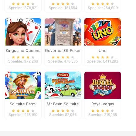
Speelde: 378,821
Speelde: 181,554
Speelde: 254,609
Kings and Queens
Governor Of Poker
Uno
Solitaire Tripeaks
2
Speelde: 372,260
Speelde: 478,885
Speelde: 1,411,293
Solitaire Farm:
Mr Bean Solitaire
Royal Vegas
Seasons
Adventures
Solitaire
Speelde: 258,190
Speelde: 82,956
Speelde: 219,168