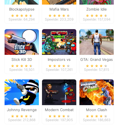
Blockapolypse
Mafia Wars
Zombie Idle
Zombie Shooter
Defense Online
Speelde: 64,294
Speelde: 203,209
Speelde: 157,094
Stick Kill 3D
Impostors vs
GTA: Grand Vegas
Zombies: Survival
Crime
Speelde: 16,501
Speelde: 107,261
Speelde: 57,815
Johnny Revenge
Modern Combat
Moon Clash
Defense
Heroes
Speelde: 212,868
Speelde: 197,905
Speelde: 186,663