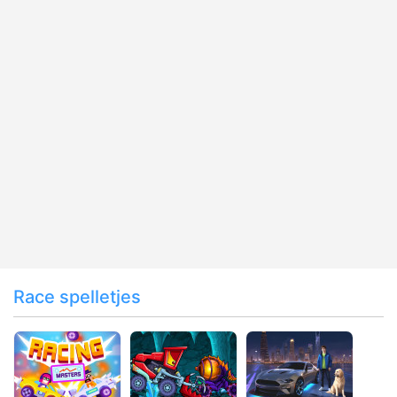
Race spelletjes