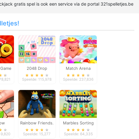
ckjack gratis spel is ook een service via de portal 321spelletjes.be
letjes!
 Game
2048 Drop
Match Arena
78,821
Speelde: 115,978
Speelde: 237,836
low
Rainbow Friends.
Marbles Sorting
Survival
49,820
Speelde: 15,277
Speelde: 64,335