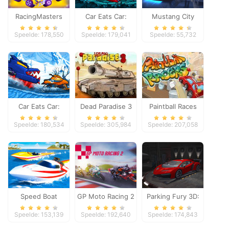
RacingMasters
Car Eats Car:
Mustang City
Dungeon
Driver
Speelde: 178,550
Speelde: 179,041
Speelde: 55,732
Adventure
Car Eats Car:
Dead Paradise 3
Paintball Races
Winter Adventure
Speelde: 180,534
Speelde: 305,984
Speelde: 207,058
Speed Boat
GP Moto Racing 2
Parking Fury 3D:
Extreme Racing
Night Thief
Speelde: 153,139
Speelde: 192,640
Speelde: 174,843