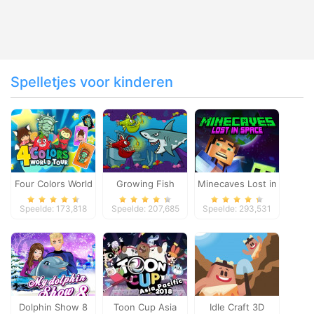
Spelletjes voor kinderen
Four Colors World
Growing Fish
Minecaves Lost in
Tour
Space
Speelde: 173,818
Speelde: 207,685
Speelde: 293,531
Dolphin Show 8
Toon Cup Asia
Idle Craft 3D