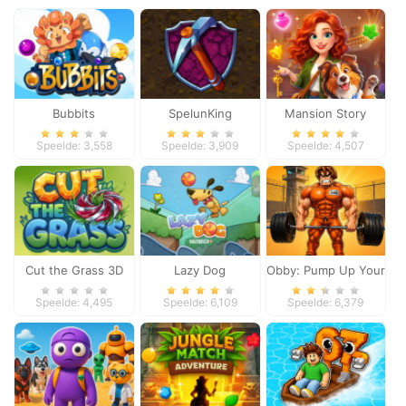
Bubbits
SpelunKing
Mansion Story
Match
Speelde: 3,558
Speelde: 3,909
Speelde: 4,507
Cut the Grass 3D
Lazy Dog
Obby: Pump Up Your
Muscles
Speelde: 4,495
Speelde: 6,109
Speelde: 6,379