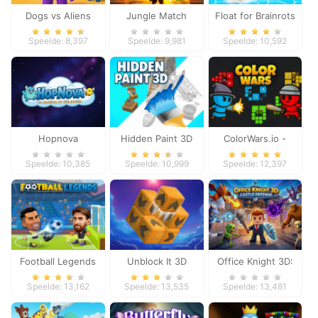
Dogs vs Aliens
Jungle Match
Float for Brainrots
Adventures
Speelde: 8,397
Speelde: 9,981
Speelde: 10,592
Hopnova
Hidden Paint 3D
ColorWars.io -
Conquest Game
Speelde: 10,385
Speelde: 10,999
Speelde: 12,397
Football Legends
Unblock It 3D
Office Knight 3D:
2026
Castle Defense
Speelde: 13,162
Speelde: 13,535
Speelde: 13,481