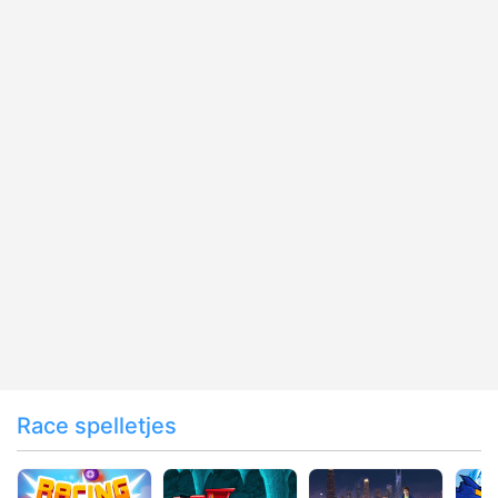
Race spelletjes