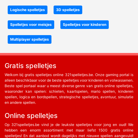
Logische spelletjes
3D spelletjes
Spelletjes voor meisjes
Spelletjes voor kinderen
Multiplayer spelletjes
Gratis spelletjes
Welkom bij gratis spelletjes online 321spelletjes.be. Onze gaming portal is
alleen beschikbaar voor de beste spelletjes voor kinderen en volwassenen.
Beste spel portaal waar u meest diverse genre van gratis online spelletjes,
waaronder kan spelen: schieten, kaartspelen, mario spellen, kinderen
spellen, logica en bordspellen, strategische spelletjes, avontuur, simulatie
en andere spellen.
Online spelletjes
Op 321spelletjes.be vind je de leukste spelletjes voor jong en oud! We
hebben een enorm assortiment met maar liefst 1500 gratis online
spelletjes! En dat aanbod wordt dagelijks met nieuwe spellen aangevuld!