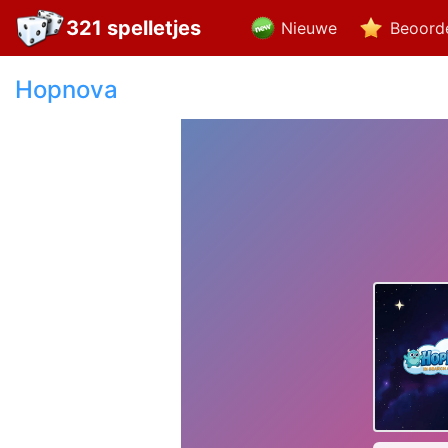
321 spelletjes
Nieuwe
Beoord
Hopnova