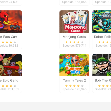
eelde: 24,698
Speelde: 163,055
Speelde: 1
ar Eats Car:
Mahjong Cards
Robot Poli
Volcanic
Panth
eelde: 19,632
Speelde: 576,714
Speelde: 1
Adventure
e Epic Gang
Yummy Tales 2
Bob The R
elde: 201,359
Speelde: 128,945
Speelde: 2