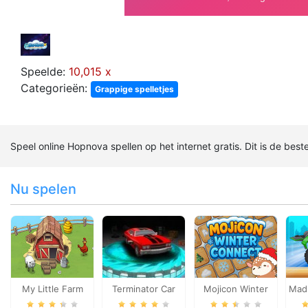
Speelde:
10,015 x
Categorieën:
Grappige spelletjes
Speel online Hopnova spellen op het internet gratis. Dit is de bes
Nu spelen
My Little Farm
Terminator Car
Mojicon Winter
Mad 
Connect