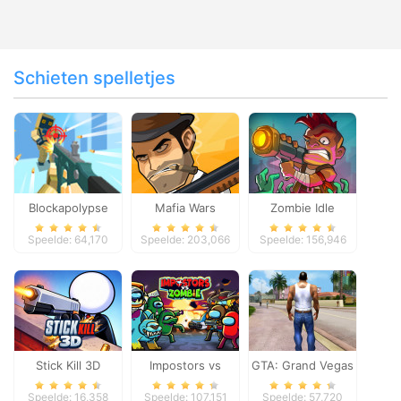
Schieten spelletjes
Blockapolypse
Mafia Wars
Zombie Idle
Zombie Shooter
Defense Online
Speelde: 64,170
Speelde: 203,066
Speelde: 156,946
Stick Kill 3D
Impostors vs
GTA: Grand Vegas
Zombies: Survival
Crime
Speelde: 16,358
Speelde: 107,151
Speelde: 57,720