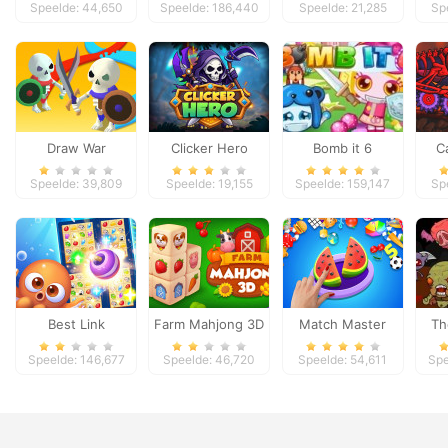
Speelde: 44,650
Speelde: 186,440
Speelde: 21,285
Sp
Draw War
Clicker Hero
Bomb it 6
C
Speelde: 39,809
Speelde: 19,155
Speelde: 159,147
Sp
Best Link
Farm Mahjong 3D
Match Master
Th
Speelde: 146,677
Speelde: 46,720
Speelde: 54,611
Spe