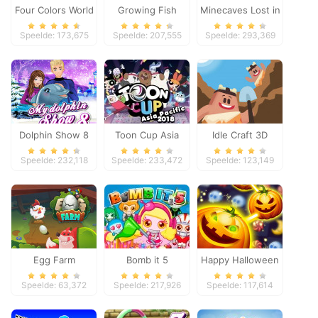
Four Colors World
Growing Fish
Minecaves Lost in
Tour
Space
Speelde: 173,675
Speelde: 207,555
Speelde: 293,369
Dolphin Show 8
Toon Cup Asia
Idle Craft 3D
Pacific 2018
Speelde: 232,118
Speelde: 233,472
Speelde: 123,149
Egg Farm
Bomb it 5
Happy Halloween
Speelde: 63,372
Speelde: 217,926
Speelde: 117,614