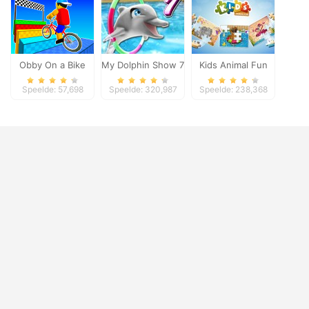
Obby On a Bike
My Dolphin Show 7
Kids Animal Fun
Speelde: 57,698
Speelde: 320,987
Speelde: 238,368