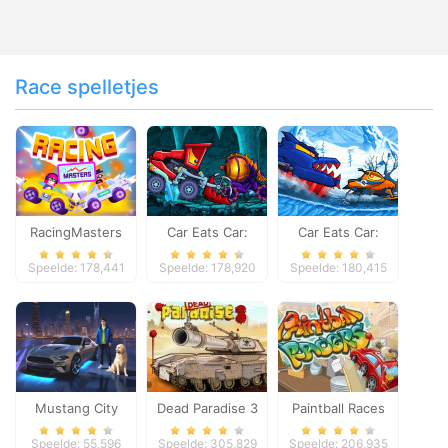
Race spelletjes
RacingMasters
Car Eats Car:
Car Eats Car:
Dungeon
Winter Adventure
Speelde: 178,441
Speelde: 178,920
Speelde: 180,415
Adventure
Mustang City
Dead Paradise 3
Paintball Races
Driver
Speelde: 55,596
Speelde: 305,829
Speelde: 206,935