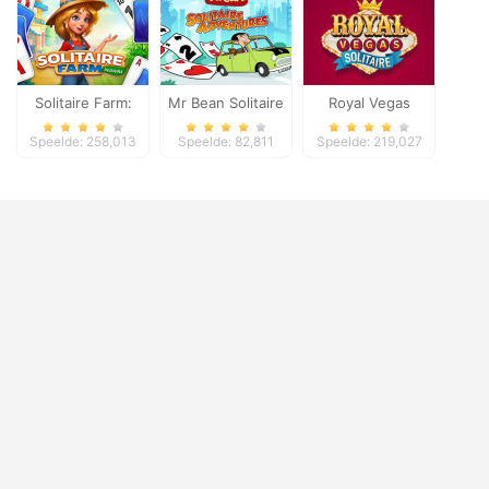
Solitaire Farm:
Mr Bean Solitaire
Royal Vegas
Seasons
Adventures
Solitaire
Speelde: 258,013
Speelde: 82,811
Speelde: 219,027