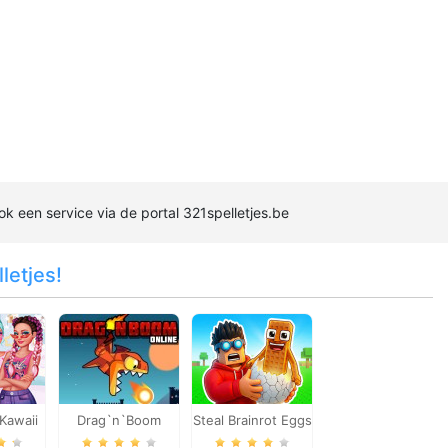
ok een service via de portal 321spelletjes.be
letjes!
Kawaii
Drag`n`Boom
Steal Brainrot Eggs
k