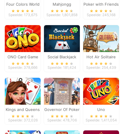
Four Colors World
Mahjongg
Poker with Friends
Tour
Dimensions
Speelde: 173,675
Speelde: 1,801,858
Speelde: 245,168
ONO Card Game
Social Blackjack
Hot Air Solitaire
Speelde: 378,666
Speelde: 181,424
Speelde: 254,439
Kings and Queens
Governor Of Poker
Uno
Solitaire Tripeaks
2
Speelde: 372,026
Speelde: 478,706
Speelde: 1,411,054