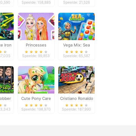
20,590
Speelde: 158,885
Speelde: 21,526
ce Iron
Princesses
Vega Mix: Sea
er
Become Popular In
Adventures
57,035
Speelde: 99,853
Speelde: 65,587
School
obber
Cute Pony Care
Cristiano Ronaldo
Kick`n`Run
13,343
Speelde: 198,970
Speelde: 187,990