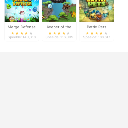
Merge Defense
Keeper of the
Battle Pets
Grove 2
Speelde: 140,318
Speelde: 116,009
Speelde: 188,617