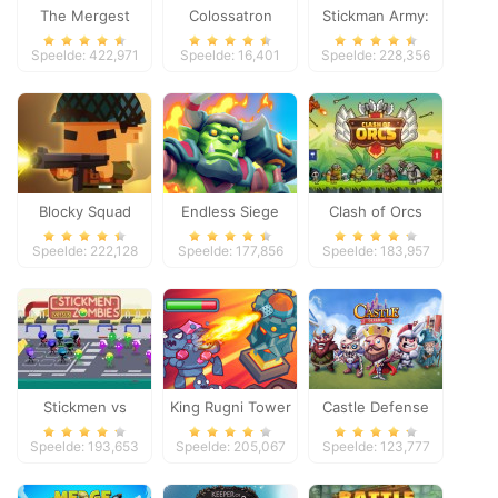
The Mergest
Colossatron
Stickman Army:
Kingdom
The Defenders
Speelde: 422,971
Speelde: 16,401
Speelde: 228,356
Blocky Squad
Endless Siege
Clash of Orcs
Speelde: 222,128
Speelde: 177,856
Speelde: 183,957
Stickmen vs
King Rugni Tower
Castle Defense
Zombies
Defense
Speelde: 193,653
Speelde: 205,067
Speelde: 123,777