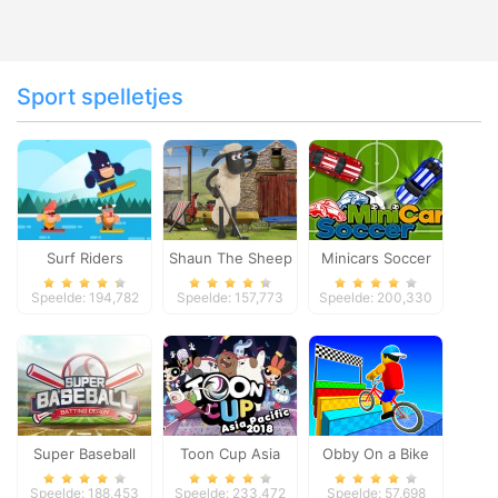
Sport spelletjes
Surf Riders
Shaun The Sheep
Minicars Soccer
Baahmy Golf
Speelde: 194,782
Speelde: 157,773
Speelde: 200,330
Super Baseball
Toon Cup Asia
Obby On a Bike
Pacific 2018
Speelde: 188,453
Speelde: 233,472
Speelde: 57,698