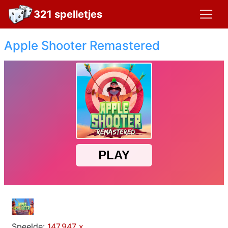
321 spelletjes
Apple Shooter Remastered
Speelde:
147,947 x