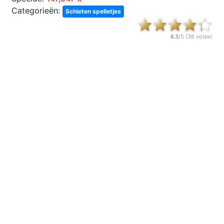
Categorieën:
Schieten spelletjes
4.3
/5 (
36
votes)