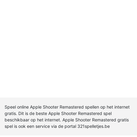
Speel online Apple Shooter Remastered spellen op het internet
gratis. Dit is de beste Apple Shooter Remastered spel
beschikbaar op het internet. Apple Shooter Remastered gratis
spel is ook een service via de portal 321spelletjes.be