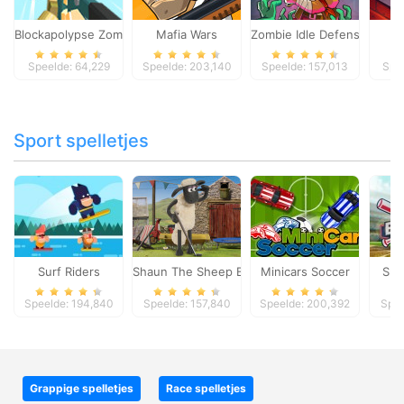
Blockapolypse Zombie Shooter
Mafia Wars
Zombie Idle Defense Onlin
St
Speelde: 64,229
Speelde: 203,140
Speelde: 157,013
Spe
Sport spelletjes
Surf Riders
Shaun The Sheep Baahmy Golf
Minicars Soccer
Sup
Speelde: 194,840
Speelde: 157,840
Speelde: 200,392
Spee
Grappige spelletjes
Race spelletjes