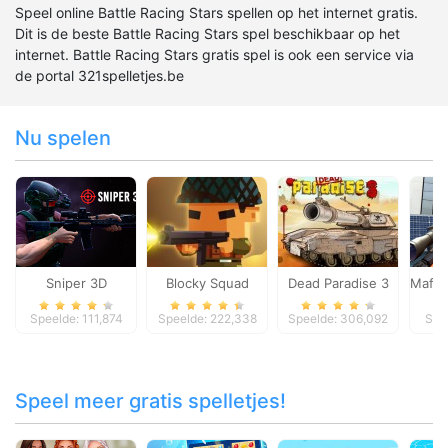
Speel online Battle Racing Stars spellen op het internet gratis.
Dit is de beste Battle Racing Stars spel beschikbaar op het
internet. Battle Racing Stars gratis spel is ook een service via
de portal 321spelletjes.be
Nu spelen
Sniper 3D
Blocky Squad
Dead Paradise 3
Mafia
Speelde: 111,874
Speelde: 222,338
Speelde: 306,092
Spe
Speel meer gratis spelletjes!