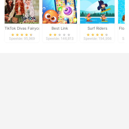
TikTok Divas Fairycore
Best Link
Surf Riders
Float
Speelde: 95,969
Speelde: 146,813
Speelde: 194,956
Spe