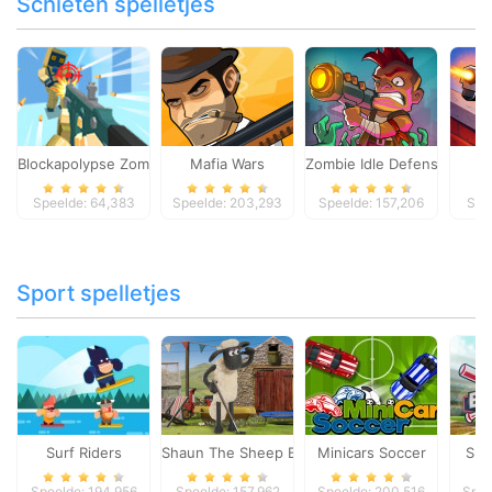
Schieten spelletjes
Blockapolypse Zombie Shooter
Mafia Wars
Zombie Idle Defense Onlin
St
Speelde: 64,383
Speelde: 203,293
Speelde: 157,206
Spe
Sport spelletjes
Surf Riders
Shaun The Sheep Baahmy Golf
Minicars Soccer
Sup
Speelde: 194,956
Speelde: 157,962
Speelde: 200,516
Spee