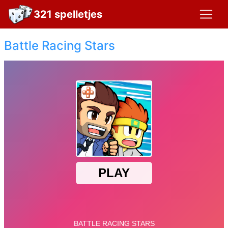
321 spelletjes
Battle Racing Stars