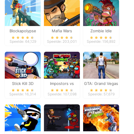
Blockapolypse
Mafia Wars
Zombie Idle
Zombie Shooter
Defense Online
Speelde: 64,129
Speelde: 203,001
Speelde: 156,892
Stick Kill 3D
Impostors vs
GTA: Grand Vegas
Zombies: Survival
Crime
Speelde: 16,314
Speelde: 107,098
Speelde: 57,679