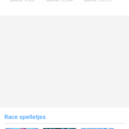
Speelde: 57,652
Speelde: 320,941
Speelde: 238,315
Race spelletjes