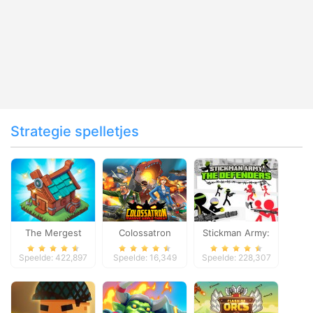
Strategie spelletjes
The Mergest
Colossatron
Stickman Army:
Kingdom
The Defenders
Speelde: 422,897
Speelde: 16,349
Speelde: 228,307