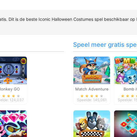
atis. Dit is de beste Iconic Halloween Costumes spel beschikbaar op 
Speel meer gratis spel
onkey GO
Match Adventure
Bomb i
ppy: Stage 1
elde: 124,037
Speelde: 145,061
Speelde: 1