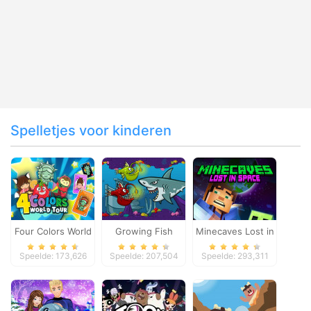
Spelletjes voor kinderen
Four Colors World
Growing Fish
Minecaves Lost in
Tour
Space
Speelde: 173,626
Speelde: 207,504
Speelde: 293,311