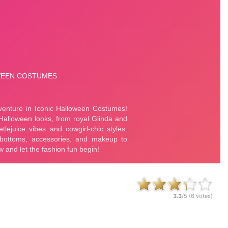
3.3
/5 (
6
votes)