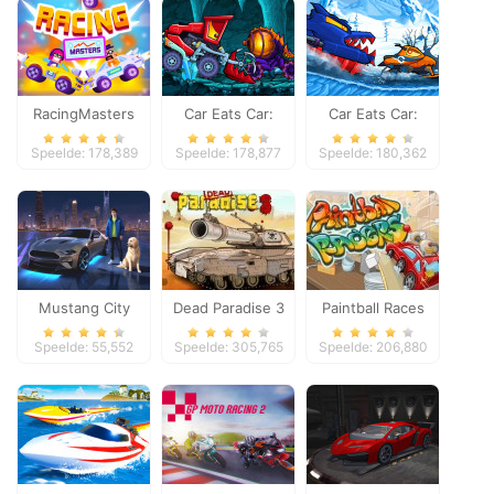
RacingMasters
Car Eats Car:
Car Eats Car:
Dungeon
Winter Adventure
Speelde: 178,389
Speelde: 178,877
Speelde: 180,362
Adventure
Mustang City
Dead Paradise 3
Paintball Races
Driver
Speelde: 55,552
Speelde: 305,765
Speelde: 206,880