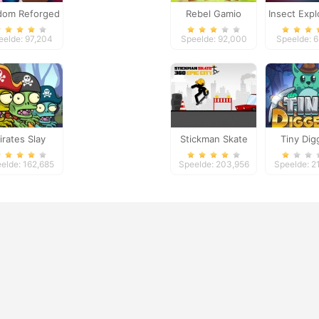
dom Reforged
Rebel Gamio
Insect Expl
eelde: 97,204
Speelde: 92,000
Speelde: 
irates Slay
Stickman Skate
Tiny Dig
360 Epic City
elde: 162,685
Speelde: 203,956
Speelde: 2