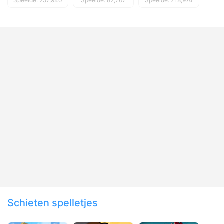
Speelde: 257,940
Speelde: 82,767
Speelde: 218,974
Schieten spelletjes