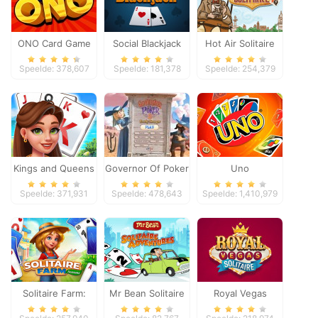
ONO Card Game
Social Blackjack
Hot Air Solitaire
Speelde: 378,607
Speelde: 181,378
Speelde: 254,379
Kings and Queens
Governor Of Poker
Uno
Solitaire Tripeaks
2
Speelde: 371,931
Speelde: 478,643
Speelde: 1,410,979
Solitaire Farm:
Mr Bean Solitaire
Royal Vegas
Seasons
Adventures
Solitaire