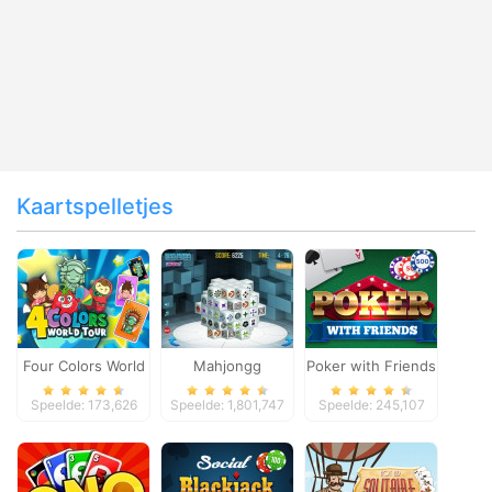
Kaartspelletjes
Four Colors World
Mahjongg
Poker with Friends
Tour
Dimensions
Speelde: 173,626
Speelde: 1,801,747
Speelde: 245,107