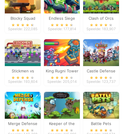
Blocky Squad
Endless Siege
Clash of Orcs
Speelde: 222,085
Speelde: 177,814
Speelde: 183,907
Stickmen vs
King Rugni Tower
Castle Defense
Zombies
Defense
Speelde: 193,604
Speelde: 205,014
Speelde: 123,737
Merge Defense
Keeper of the
Battle Pets
Grove 2