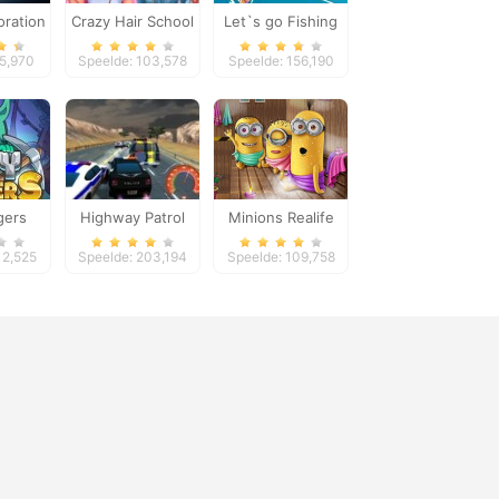
oration
Crazy Hair School
Let`s go Fishing
Salon
65,970
Speelde: 103,578
Speelde: 156,190
gers
Highway Patrol
Minions Realife
Showdown
Sauna
12,525
Speelde: 203,194
Speelde: 109,758