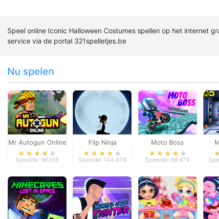
Speel online Iconic Halloween Costumes spellen op het internet gr
service via de portal 321spelletjes.be
Nu spelen
Mr Autogun Online
Flip Ninja
Moto Boss
M
Ha
Speelde: 96,155
Speelde: 144,678
Speelde: 69,479
Spe