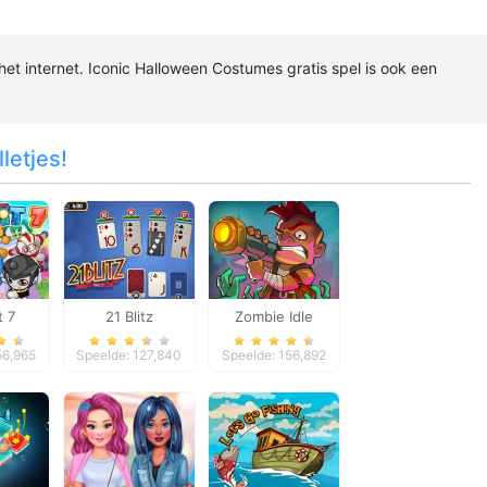
het internet. Iconic Halloween Costumes gratis spel is ook een
letjes!
t 7
21 Blitz
Zombie Idle
Defense Online
56,965
Speelde: 127,840
Speelde: 156,892