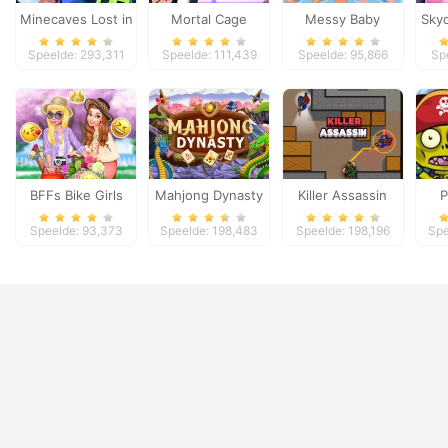
Minecaves Lost in
Mortal Cage
Messy Baby
Sky
Space
Fighter
Princess Cleanup
Speelde: 293,311
Speelde: 111,439
Speelde: 95,866
Sp
BFFs Bike Girls
Mahjong Dynasty
Killer Assassin
P
Speelde: 93,373
Speelde: 198,483
Speelde: 198,196
Spe