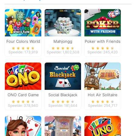
Four Colors World
Mahjongg
Poker with Friends
Tour
Dimensions
Speelde: 173,919
Speelde: 1,802,508
Speelde: 245,420
ONO Card Game
Social Blackjack
Hot Air Solitaire
Speelde: 378,940
Speelde: 181,644
Speelde: 254,717