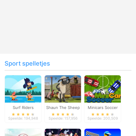
Sport spelletjes
Surf Riders
Shaun The Sheep
Minicars Soccer
Baahmy Golf
Speelde: 194,948
Speelde: 157,956
Speelde: 200,509