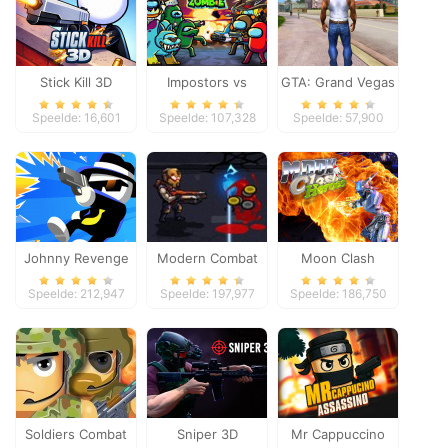
Stick Kill 3D
Impostors vs
GTA: Grand Vegas
Zombies: Survival
Crime
Speelde: 16,601
Speelde: 107,328
Speelde: 57,900
Johnny Revenge
Modern Combat
Moon Clash
Defense
Heroes
Speelde: 212,947
Speelde: 197,977
Speelde: 186,750
Soldiers Combat
Sniper 3D
Mr Cappuccino