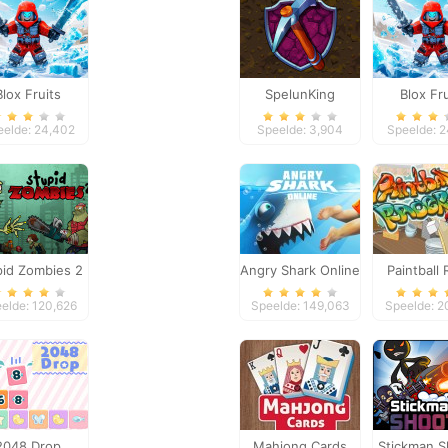
Blox Fruits
SpelunKing
Blox Fr
eelde: 24,402
Speelde: 3,904
Speelde: 
pid Zombies 2
Angry Shark Online
Paintball
elde: 120,626
Speelde: 149,063
Speelde: 2
2048 Drop
Mahjong Cards
Stickman S