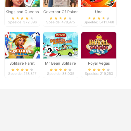
Kings and Queens
Governor Of Poker
Uno
Solitaire Tripeaks
2
Speelde: 372,396
Speelde: 478,975
Speelde: 1,411,468
Solitaire Farm:
Mr Bean Solitaire
Royal Vegas
Seasons
Adventures
Solitaire
Speelde: 258,317
Speelde: 83,035
Speelde: 219,253