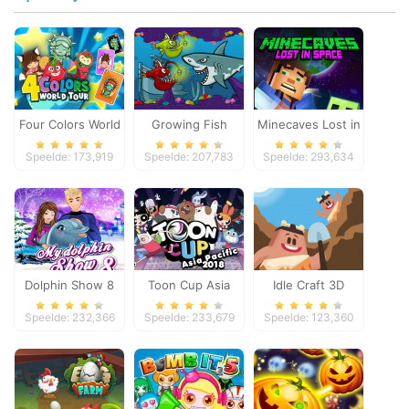
Four Colors World
Growing Fish
Minecaves Lost in
Tour
Space
Speelde: 173,919
Speelde: 207,783
Speelde: 293,634
Dolphin Show 8
Toon Cup Asia
Idle Craft 3D
Pacific 2018
Speelde: 232,366
Speelde: 233,679
Speelde: 123,360