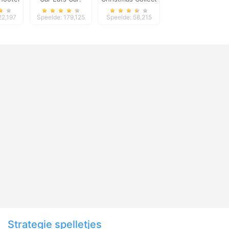
Dungeon
22,197
Speelde: 179,125
Speelde: 58,215
Adventure
Strategie spelletjes