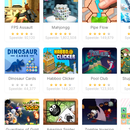
FPS Assault
Mahjongg
Pipe Flow
Shooter
Dimensions
Speelde: 92,120
Speelde: 1,802,508
Speelde: 149,879
Sp
Dinosaur Cards
Habboo Clicker
Pool Club
Stu
Speelde: 44,377
Speelde: 144,207
Speelde: 123,935
Spe
Guardians of Gold
Amazing Spider
Zombie Invasion