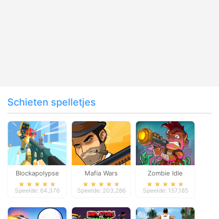
Schieten spelletjes
Blockapolypse
Mafia Wars
Zombie Idle
Zombie Shooter
Defense Online
Speelde: 64,376
Speelde: 203,286
Speelde: 157,185