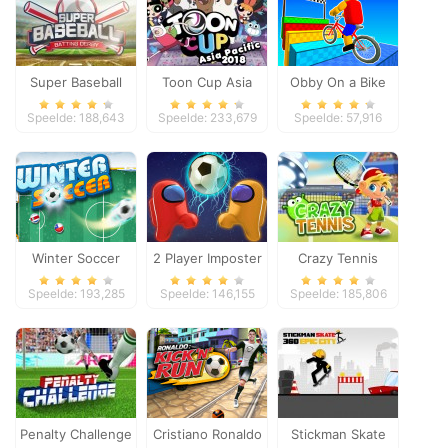
Super Baseball
Toon Cup Asia
Obby On a Bike
Pacific 2018
Speelde: 188,643
Speelde: 233,679
Speelde: 57,916
Winter Soccer
2 Player Imposter
Crazy Tennis
Soccer
Speelde: 193,285
Speelde: 146,155
Speelde: 185,806
Penalty Challenge
Cristiano Ronaldo
Stickman Skate