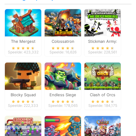
The Mergest
Colossatron
Stickman Army:
Kingdom
The Defenders
Speelde: 423,332
Speelde: 16,626
Speelde: 228,561
Blocky Squad
Endless Siege
Clash of Orcs
Speelde: 222,333
Speelde: 178,065
Speelde: 184,175