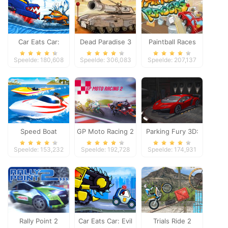
Car Eats Car:
Dead Paradise 3
Paintball Races
Winter Adventure
Speelde: 180,608
Speelde: 306,083
Speelde: 207,137
Speed Boat
GP Moto Racing 2
Parking Fury 3D:
Extreme Racing
Night Thief
Speelde: 153,232
Speelde: 192,728
Speelde: 174,931
Rally Point 2
Car Eats Car: Evil
Trials Ride 2