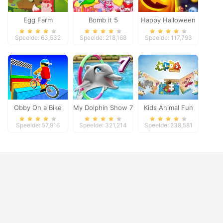
Egg Farm
Bomb it 5
Happy Halloween
Speelde: 63,532
Speelde: 218,168
Speelde: 117,793
Obby On a Bike
My Dolphin Show 7
Kids Animal Fun
Speelde: 57,916
Speelde: 321,214
Speelde: 238,581