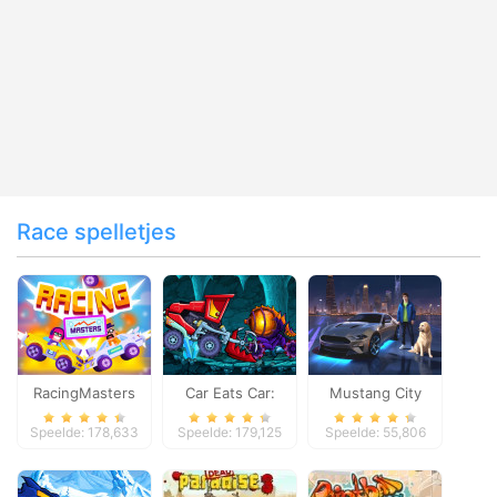
Race spelletjes
RacingMasters
Car Eats Car:
Mustang City
Dungeon
Driver
Speelde: 178,633
Speelde: 179,125
Speelde: 55,806
Adventure