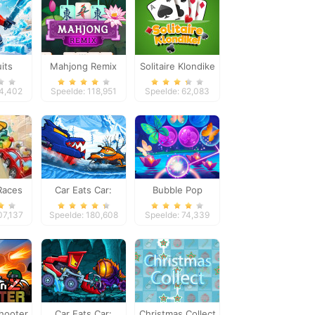
uits
Mahjong Remix
Solitaire Klondike
24,402
Speelde: 118,951
Speelde: 62,083
 Races
Car Eats Car:
Bubble Pop
Winter Adventure
Butterfly
07,137
Speelde: 180,608
Speelde: 74,339
hooter
Car Eats Car:
Christmas Collect