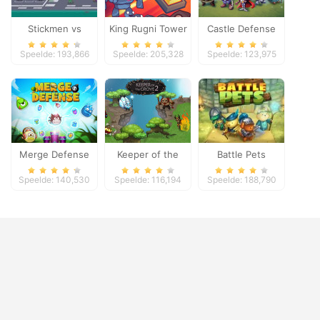
Stickmen vs
King Rugni Tower
Castle Defense
Zombies
Defense
Speelde: 193,866
Speelde: 205,328
Speelde: 123,975
Merge Defense
Keeper of the
Battle Pets
Grove 2
Speelde: 140,530
Speelde: 116,194
Speelde: 188,790