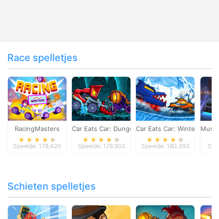
Race spelletjes
RacingMasters
Car Eats Car: Dungeon Adventure
Car Eats Car: Winter Adve
Musta
Speelde: 178,420
Speelde: 178,902
Speelde: 180,393
Spe
Schieten spelletjes