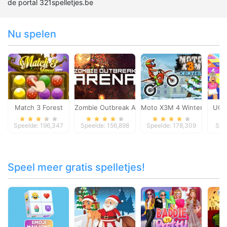
de portal 321spelletjes.be
Nu spelen
Match 3 Forest
Zombie Outbreak Arena
Moto X3M 4 Winter
UGC
Speelde: 196,347
Speelde: 156,898
Speelde: 178,309
Spe
Speel meer gratis spelletjes!