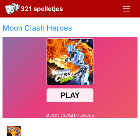
321 spelletjes
Moon Clash Heroes