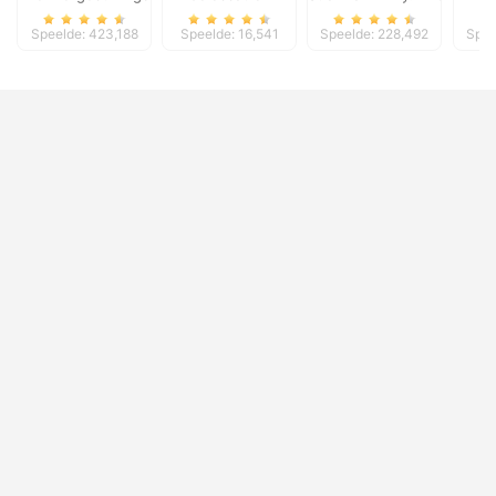
Speelde: 423,188
Speelde: 16,541
Speelde: 228,492
Spee