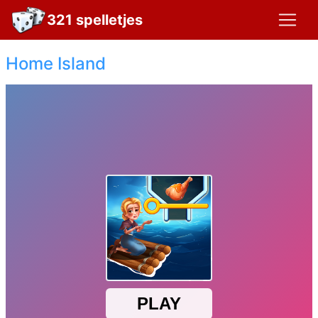
321 spelletjes
Home Island