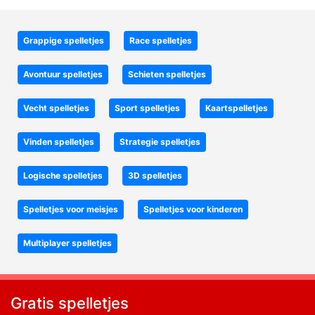
Grappige spelletjes
Race spelletjes
Avontuur spelletjes
Schieten spelletjes
Vecht spelletjes
Sport spelletjes
Kaartspelletjes
Vinden spelletjes
Strategie spelletjes
Logische spelletjes
3D spelletjes
Spelletjes voor meisjes
Spelletjes voor kinderen
Multiplayer spelletjes
Gratis spelletjes