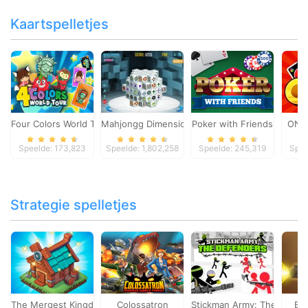
Kaartspelletjes
Four Colors World Tour
Mahjongg Dimensions
Poker with Friends
ONO
Speelde: 173,823
Speelde: 1,802,258
Speelde: 245,319
Spee
Strategie spelletjes
The Mergest Kingdom
Colossatron
Stickman Army: The Defen
Bl