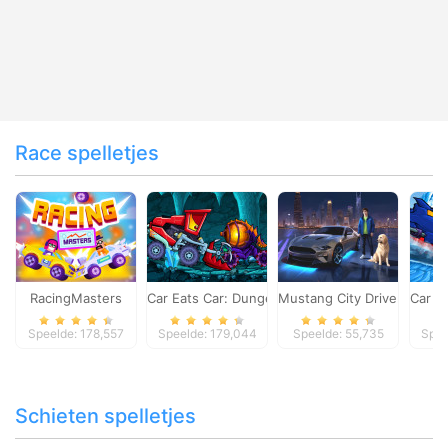
Race spelletjes
RacingMasters
Car Eats Car: Dungeon Adventure
Mustang City Driver
Car E
Speelde: 178,557
Speelde: 179,044
Speelde: 55,735
Spee
Schieten spelletjes