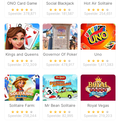
ONO Card Game
Social Blackjack
Hot Air Solitaire
Speelde: 378,871
Speelde: 181,587
Speelde: 254,651
Kings and Queens
Governor Of Poker
Uno
Solitaire Tripeaks
2
Speelde: 372,309
Speelde: 478,917
Speelde: 1,411,383
Solitaire Farm:
Mr Bean Solitaire
Royal Vegas
Seasons
Adventures
Solitaire
Speelde: 258,244
Speelde: 82,995
Speelde: 219,203