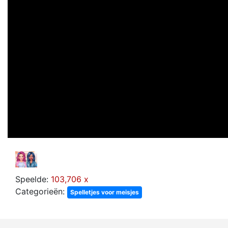
Speelde:
103,706 x
Categorieën:
Spelletjes voor meisjes