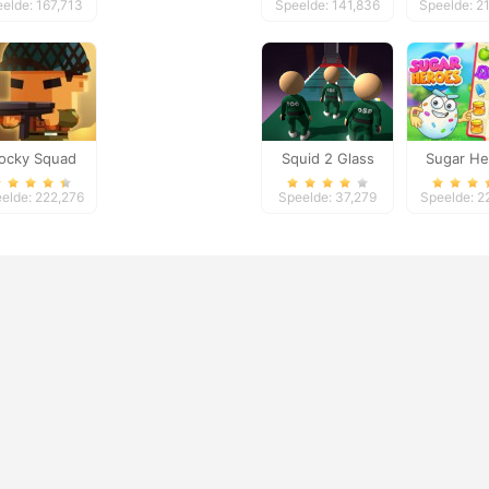
elde: 167,713
Speelde: 141,836
Speelde: 2
locky Squad
Squid 2 Glass
Sugar He
Bridge
elde: 222,276
Speelde: 37,279
Speelde: 2