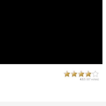
4.1
/5 (
67
votes)