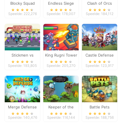
Blocky Squad
Endless Siege
Clash of Orcs
Speelde: 222,276
Speelde: 178,007
Speelde: 184,112
Stickmen vs
King Rugni Tower
Castle Defense
Zombies
Defense
Speelde: 193,805
Speelde: 205,270
Speelde: 123,917
Merge Defense
Keeper of the
Battle Pets
Grove 2
Speelde: 140,476
Speelde: 116,144
Speelde: 188,756