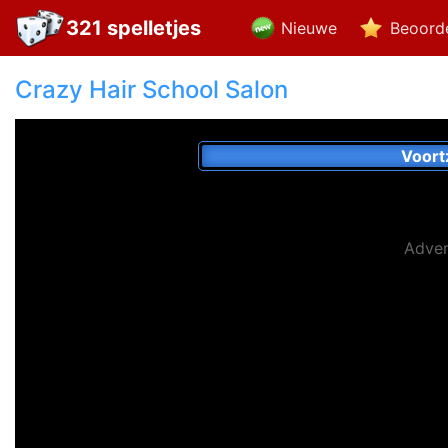
321 spelletjes
Nieuwe
Beoord
Crazy Hair School Salon
Voort
Adver