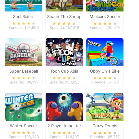
Surf Riders
Shaun The Sheep
Minicars Soccer
Baahmy Golf
Speelde: 194,904
Speelde: 157,916
Speelde: 200,476
Super Baseball
Toon Cup Asia
Obby On a Bike
Pacific 2018
Speelde: 188,597
Speelde: 233,623
Speelde: 57,872
Winter Soccer
2 Player Imposter
Crazy Tennis
Soccer
Speelde: 193,240
Speelde: 146,107
Speelde: 185,757