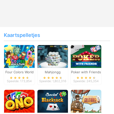
Kaartspelletjes
Four Colors World
Mahjongg
Poker with Friends
Tour
Dimensions
Speelde: 173,854
Speelde: 1,802,316
Speelde: 245,354