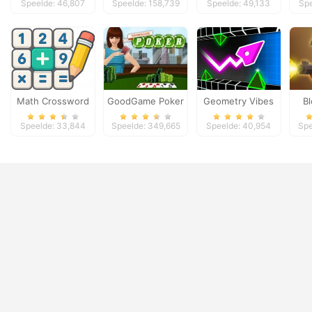
Speelde: 46,807
Speelde: 158,739
Speelde: 49,133
Spe
Math Crossword
GoodGame Poker
Geometry Vibes
B
Puzzle - Genius
3D
Speelde: 33,844
Speelde: 349,665
Speelde: 40,954
Spe
Edition