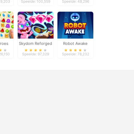
19,203
Speelde: 100,559
Speelde: 48,296
roes
Skydom Reforged
Robot Awake
26,150
Speelde: 97,329
Speelde: 78,232