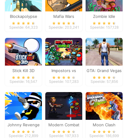
Blockapolypse
Mafia Wars
Zombie Idle
Zombie Shooter
Defense Online
Speelde: 64,323
Speelde: 203,241
Speelde: 157,128
Stick Kill 3D
Impostors vs
GTA: Grand Vegas
Zombies: Survival
Crime
Speelde: 16,547
Speelde: 107,283
Speelde: 57,856
Johnny Revenge
Modern Combat
Moon Clash
Defense
Heroes
Speelde: 212,899
Speelde: 197,933
Speelde: 186,699