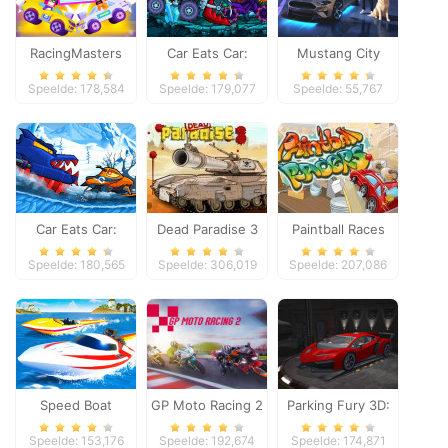
RacingMasters
Car Eats Car:
Mustang City
Dungeon
Driver
Speelde: 178,584
Speelde: 179,077
Speelde: 55,767
Adventure
Car Eats Car:
Dead Paradise 3
Paintball Races
Winter Adventure
Speelde: 180,565
Speelde: 306,019
Speelde: 207,086
Speed Boat
GP Moto Racing 2
Parking Fury 3D:
Extreme Racing
Night Thief
Speelde: 153,176
Speelde: 192,674
Speelde: 174,871