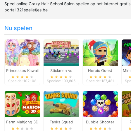
Speel online Crazy Hair School Salon spellen op het internet gratis
portal 321spelletjes.be
Nu spelen
Princesses Kawaii
Stickmen vs
Heroic Quest
Mine
Looks and
Zombies
Speelde: 102,108
Speelde: 193,805
Speelde: 187,481
Spe
Manicure
Farm Mahjong 3D
Tanks Squad
Bubble Shooter
Witch Tower