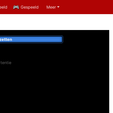
eeld
Gespeeld
Meer
zetten
tentie