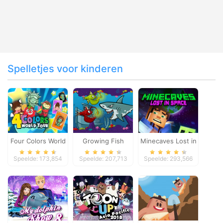
Spelletjes voor kinderen
Four Colors World
Growing Fish
Minecaves Lost in
Tour
Space
Speelde: 173,854
Speelde: 207,713
Speelde: 293,566