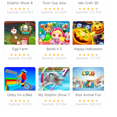
Dolphin Show 8
Toon Cup Asia
Idle Craft 3D
Pacific 2018
Speelde: 232,303
Speelde: 233,623
Speelde: 123,306
Egg Farm
Bomb it 5
Happy Halloween
Speelde: 63,492
Speelde: 218,103
Speelde: 117,755
Obby On a Bike
My Dolphin Show 7
Kids Animal Fun
Speelde: 57,872
Speelde: 321,164
Speelde: 238,530