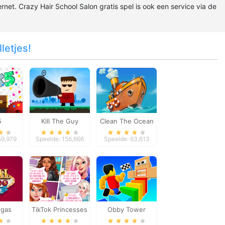
ernet. Crazy Hair School Salon gratis spel is ook een service via de
letjes!
5
Kill The Guy
Clean The Ocean
59,979
Speelde: 156,666
Speelde: 63,613
egas
TikTok Princesses
Obby Tower
re
Back To Basics
Parkour Climb