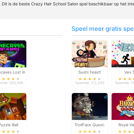
. Dit is de beste Crazy Hair School Salon spel beschikbaar op het int
Speel meer gratis spel
caves Lost in
Sushi Feast!
Vex 
Space
elde: 293,566
Speelde: 112,345
Speelde: 1
Puzzle Ball
TrollFace Quest:
Royal V
USA 1
Solitai