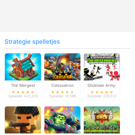
Strategie spelletjes
The Mergest
Colossatron
Stickman Army:
Kingdom
The Defenders
Speelde: 423,225
Speelde: 16,588
Speelde: 228,513