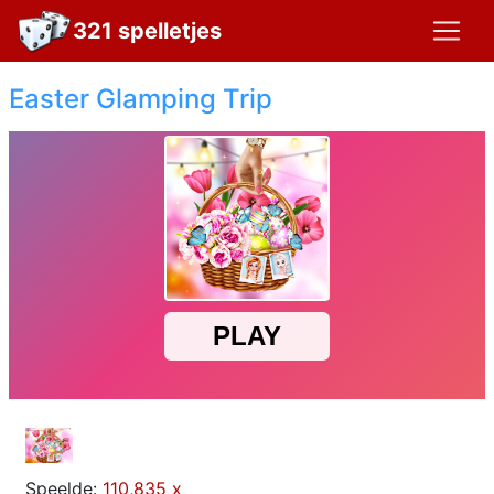
321 spelletjes
Easter Glamping Trip
Speelde:
110,835 x