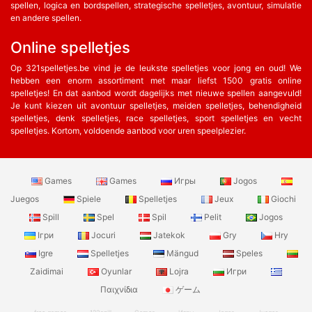
spellen, logica en bordspellen, strategische spelletjes, avontuur, simulatie
en andere spellen.
Online spelletjes
Op 321spelletjes.be vind je de leukste spelletjes voor jong en oud! We
hebben een enorm assortiment met maar liefst 1500 gratis online
spelletjes! En dat aanbod wordt dagelijks met nieuwe spellen aangevuld!
Je kunt kiezen uit avontuur spelletjes, meiden spelletjes, behendigheid
spelletjes, denk spelletjes, race spelletjes, sport spelletjes en vecht
spelletjes. Kortom, voldoende aanbod voor uren speelplezier.
Games
Games
Игры
Jogos
Juegos
Spiele
Spelletjes
Jeux
Giochi
Spill
Spel
Spil
Pelit
Jogos
Ігри
Jocuri
Jatekok
Gry
Hry
Igre
Spelletjes
Mängud
Speles
Zaidimai
Oyunlar
Lojra
Игри
Παιχνίδια
ゲーム