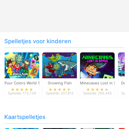
Spelletjes voor kinderen
Four Colors World Tour
Growing Fish
Minecaves Lost in Space
Dol
Speelde: 173,736
Speelde: 207,615
Speelde: 293,445
Spee
Kaartspelletjes