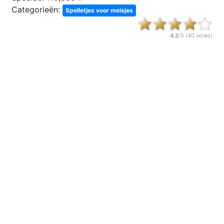
Categorieën:
Spelletjes voor meisjes
4.2
/5 (
40
votes)