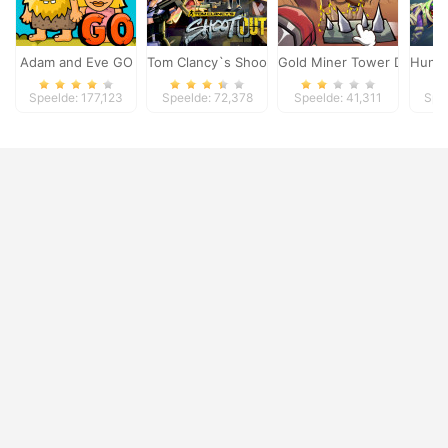
Adam and Eve GO
Tom Clancy`s Shootout
Gold Miner Tower Defense
Hungr
Speelde: 177,123
Speelde: 72,378
Speelde: 41,311
Spe