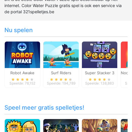
internet. Color Water Puzzle gratis spel is ook een service via
de portal 321spelletjes.be
Nu spelen
Robot Awake
Surf Riders
Super Stacker 3
Noob:
Speelde: 78,152
Speelde: 194,789
Speelde: 138,883
Spe
Speel meer gratis spelletjes!