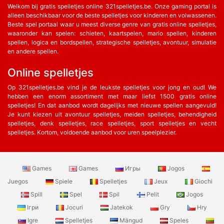
Welkom bij gratis spelletjes online 321spelletjes.be. Onze gaming portal is
alleen beschikbaar voor de beste spelletjes voor kinderen en volwassenen.
Beste spel portaal waar u meest diverse genre van gratis online spelletjes,
waaronder kan spelen: schieten, kaartspelen, mario spellen, kinderen
spellen, logica en bordspellen, strategische spelletjes, avontuur, simulatie
en andere spellen.
Online spelletjes
Op 321spelletjes.be vind je de leukste spelletjes voor jong en oud! We
hebben een enorm assortiment met maar liefst 1500 gratis online
spelletjes! En dat aanbod wordt dagelijks met nieuwe spellen aangevuld!
Je kunt kiezen uit avontuur spelletjes, meiden spelletjes, behendigheid
spelletjes, denk spelletjes, race spelletjes, sport spelletjes en vecht
spelletjes. Kortom, voldoende aanbod voor uren speelplezier.
Games
Games
Игры
Jogos
Juegos
Spiele
Spelletjes
Jeux
Giochi
Spill
Spel
Spil
Pelit
Jogos
Ігри
Jocuri
Jatekok
Gry
Hry
Igre
Spelletjes
Mängud
Speles