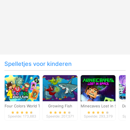
Spelletjes voor kinderen
Four Colors World Tour
Growing Fish
Minecaves Lost in Space
Dol
Speelde: 173,683
Speelde: 207,571
Speelde: 293,379
Spee