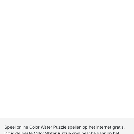
Speel online Color Water Puzzle spellen op het internet gratis.
Dit is de beste Color Water Puzzle spel beschikbaar op het