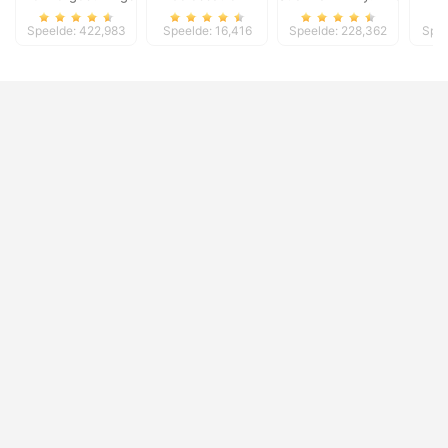
Speelde: 422,983
Speelde: 16,416
Speelde: 228,362
Spee