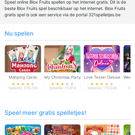
Speel online Blox Fruits spellen op het internet gratis. Dit is de
beste Blox Fruits spel beschikbaar op het internet. Blox Fruits
gratis spel is ook een service via de portal 321spelletjes.be
Nu spelen
Mahjong Cards
My Christmas Party Prep
Love Tester Deluxe
Wedne
Speelde: 576,706
Speelde: 70,614
Speelde: 179,538
Spe
Speel meer gratis spelletjes!