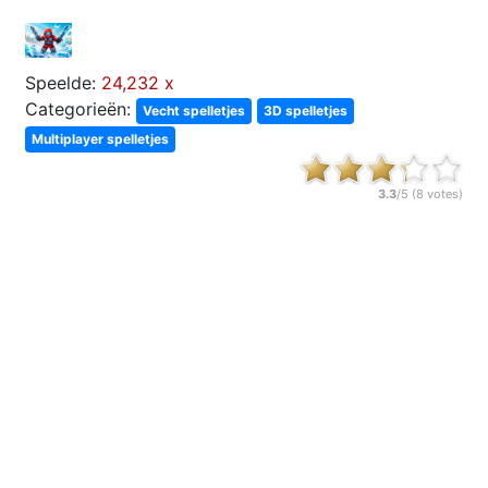
Speelde:
24,232 x
Categorieën:
Vecht spelletjes
3D spelletjes
Multiplayer spelletjes
3.3
/5 (
8
votes)