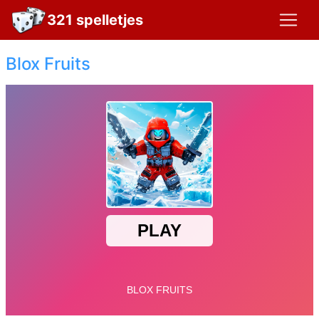
321 spelletjes
Blox Fruits