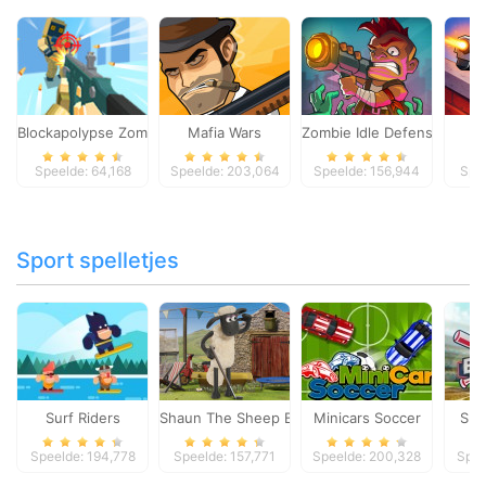
Blockapolypse Zombie Shooter
Mafia Wars
Zombie Idle Defense Onlin
St
Speelde: 64,168
Speelde: 203,064
Speelde: 156,944
Spe
Sport spelletjes
Surf Riders
Shaun The Sheep Baahmy Golf
Minicars Soccer
Sup
Speelde: 194,778
Speelde: 157,771
Speelde: 200,328
Spee