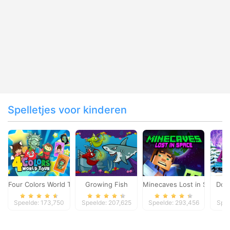
Spelletjes voor kinderen
Four Colors World Tour
Growing Fish
Minecaves Lost in Space
Dol
Speelde: 173,750
Speelde: 207,625
Speelde: 293,456
Spee