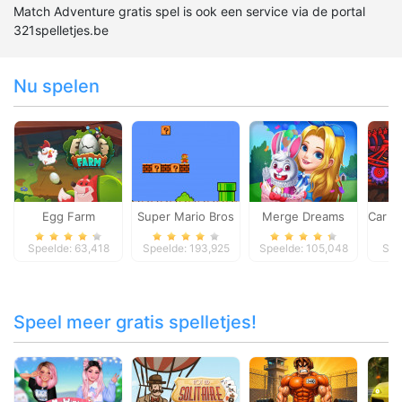
Match Adventure gratis spel is ook een service via de portal
321spelletjes.be
Nu spelen
Egg Farm
Super Mario Bros
Merge Dreams
Car E
Speelde: 63,418
Speelde: 193,925
Speelde: 105,048
Spe
Speel meer gratis spelletjes!