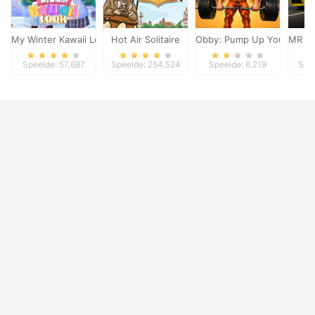
My Winter Kawaii Look
Hot Air Solitaire
Obby: Pump Up Your Musc
MR RA
Speelde: 57,687
Speelde: 254,524
Speelde: 6,219
Spe