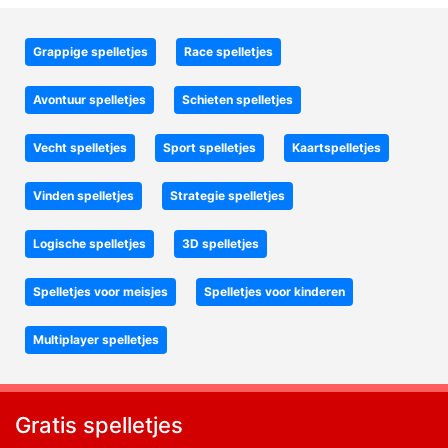
Grappige spelletjes
Race spelletjes
Avontuur spelletjes
Schieten spelletjes
Vecht spelletjes
Sport spelletjes
Kaartspelletjes
Vinden spelletjes
Strategie spelletjes
Logische spelletjes
3D spelletjes
Spelletjes voor meisjes
Spelletjes voor kinderen
Multiplayer spelletjes
Gratis spelletjes