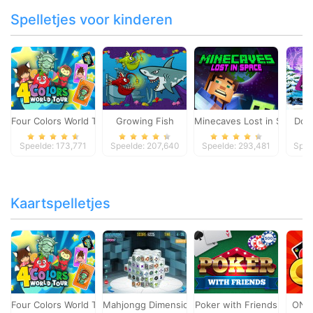
Spelletjes voor kinderen
Four Colors World Tour
Growing Fish
Minecaves Lost in Space
Dol
Speelde: 173,771
Speelde: 207,640
Speelde: 293,481
Spee
Kaartspelletjes
Four Colors World Tour
Mahjongg Dimensions
Poker with Friends
ONO