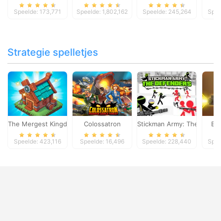
Speelde: 173,771
Speelde: 1,802,162
Speelde: 245,264
Spee
Strategie spelletjes
The Mergest Kingdom
Colossatron
Stickman Army: The Defen
Bl
Speelde: 423,116
Speelde: 16,496
Speelde: 228,440
Spee