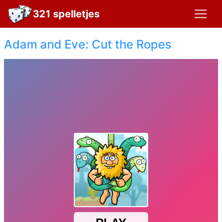
321 spelletjes
Adam and Eve: Cut the Ropes