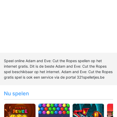
Speel online Adam and Eve: Cut the Ropes spellen op het
internet gratis. Dit is de beste Adam and Eve: Cut the Ropes
spel beschikbaar op het internet. Adam and Eve: Cut the Ropes
gratis spel is ook een service via de portal 321spelletjes.be
Nu spelen