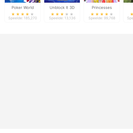
Poker World
Unblock It 3D
Princesses
Become Popular In
Speelde: 185,270
Speelde: 13,136
Speelde: 99,768
Spe
School