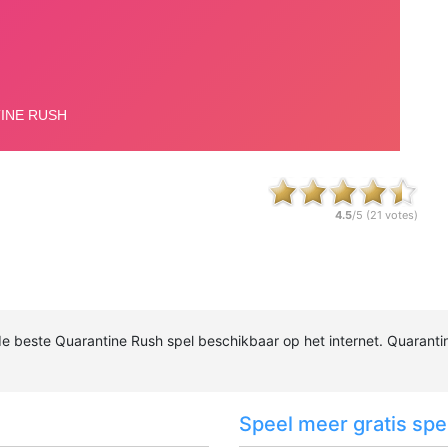
4.5
/5 (
21
votes)
 de beste Quarantine Rush spel beschikbaar op het internet. Quarantin
Speel meer gratis spel