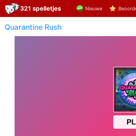
321 spelletjes
Nieuwe
Beoord
Quarantine Rush