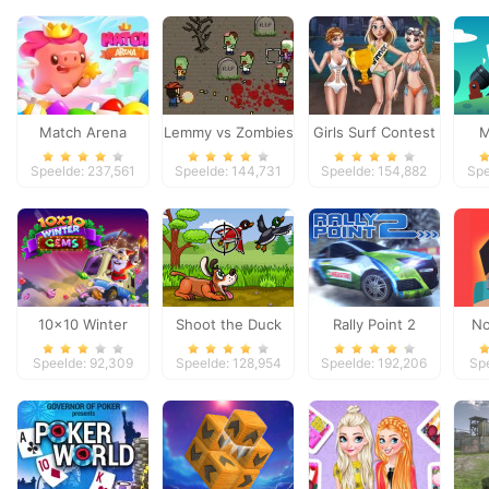
Match Arena
Lemmy vs Zombies
Girls Surf Contest
M
Speelde: 237,561
Speelde: 144,731
Speelde: 154,882
Spe
10x10 Winter
Shoot the Duck
Rally Point 2
No
Gems
Pr
Speelde: 92,309
Speelde: 128,954
Speelde: 192,206
Sp