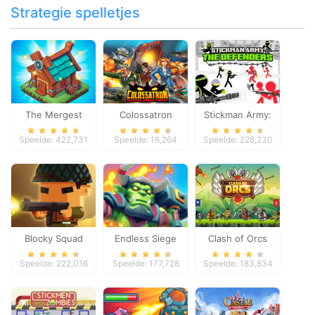
Strategie spelletjes
The Mergest
Colossatron
Stickman Army:
Kingdom
The Defenders
Speelde: 422,731
Speelde: 16,264
Speelde: 228,230
Blocky Squad
Endless Siege
Clash of Orcs
Speelde: 222,016
Speelde: 177,728
Speelde: 183,834