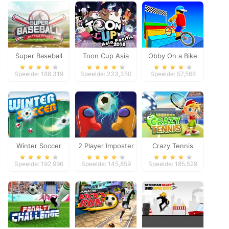
Super Baseball
Toon Cup Asia
Obby On a Bike
Pacific 2018
Speelde: 188,319
Speelde: 233,350
Speelde: 57,566
Winter Soccer
2 Player Imposter
Crazy Tennis
Soccer
Speelde: 192,996
Speelde: 145,859
Speelde: 185,529