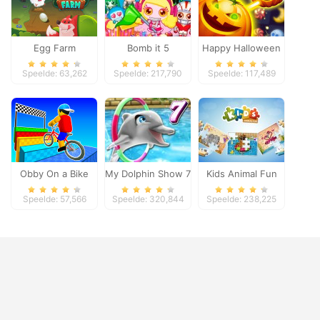
Egg Farm
Bomb it 5
Happy Halloween
Speelde: 63,262
Speelde: 217,790
Speelde: 117,489
Obby On a Bike
My Dolphin Show 7
Kids Animal Fun
Speelde: 57,566
Speelde: 320,844
Speelde: 238,225