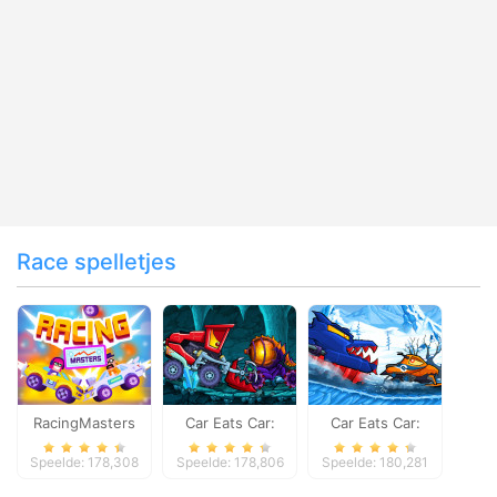
Race spelletjes
RacingMasters
Car Eats Car:
Car Eats Car:
Dungeon
Winter Adventure
Speelde: 178,308
Speelde: 178,806
Speelde: 180,281
Adventure