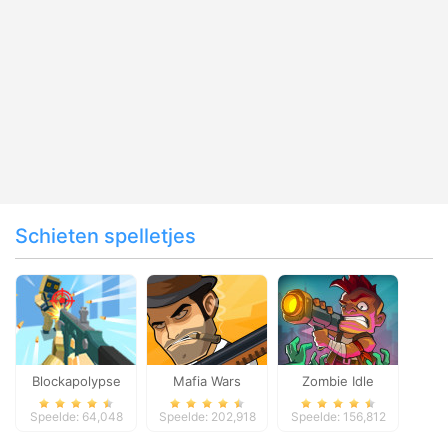
Schieten spelletjes
Blockapolypse
Mafia Wars
Zombie Idle
Zombie Shooter
Defense Online
Speelde: 64,048
Speelde: 202,918
Speelde: 156,812