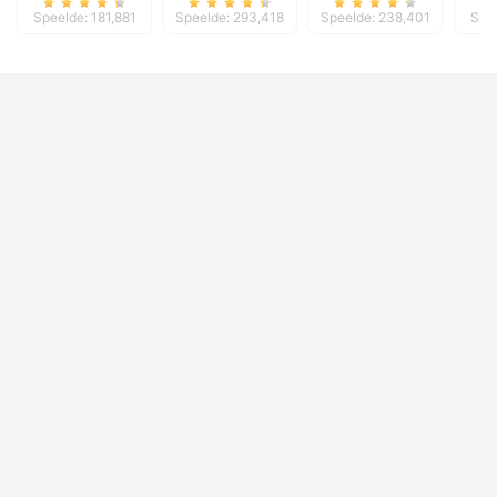
Speelde: 181,881
Speelde: 293,418
Speelde: 238,401
Spe