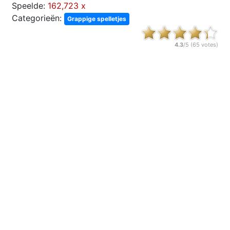
Speelde:
162,723 x
Categorieën:
Grappige spelletjes
4.3
/5 (
65
votes)