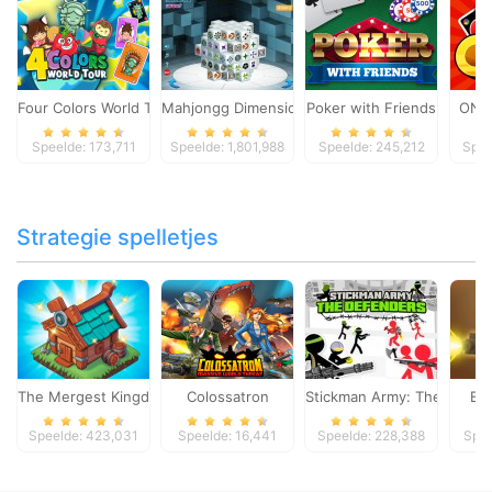
Four Colors World Tour
Mahjongg Dimensions
Poker with Friends
ONO
Speelde: 173,711
Speelde: 1,801,988
Speelde: 245,212
Spee
Strategie spelletjes
The Mergest Kingdom
Colossatron
Stickman Army: The Defen
Bl
Speelde: 423,031
Speelde: 16,441
Speelde: 228,388
Spee