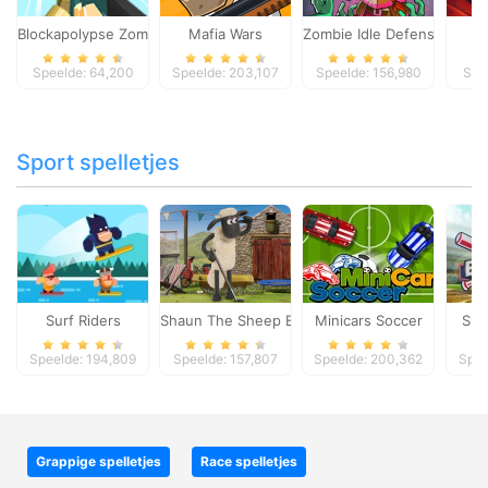
Blockapolypse Zombie Shooter
Mafia Wars
Zombie Idle Defense Onlin
St
Speelde: 64,200
Speelde: 203,107
Speelde: 156,980
Spe
Sport spelletjes
Surf Riders
Shaun The Sheep Baahmy Golf
Minicars Soccer
Sup
Speelde: 194,809
Speelde: 157,807
Speelde: 200,362
Spee
Grappige spelletjes
Race spelletjes