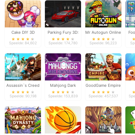
Cake DIY 3D
Parking Fury 3D:
Mr Autogun Online
Foo
Night Thief
Speelde: 84,602
Speelde: 174,780
Speelde: 96,223
Sp
Assassin`s Creed
Mahjong Dark
GoodGame Empire
Freerunners
Dimensions
Speelde: 90,198
Speelde: 153,839
Speelde: 457,537
Spe