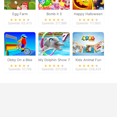
Egg Farm
Bomb it 5
Happy Halloween
Speelde: 63,413
Speelde: 217,986
Speelde: 117,663
Obby On a Bike
My Dolphin Show 7
Kids Animal Fun
Speelde: 57,765
Speelde: 321,056
Speelde: 238,420