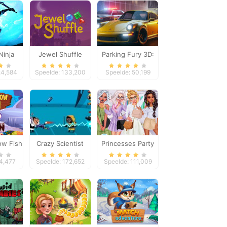
inja
Jewel Shuffle
Parking Fury 3D:
ge
Night City
24,584
Speelde: 133,200
Speelde: 50,199
ow Fish
Crazy Scientist
Princesses Party
Crashers
14,477
Speelde: 172,652
Speelde: 111,009