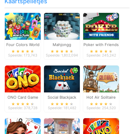
Kaartspelletjes
Four Colors World
Mahjongg
Poker with Friends
Tour
Dimensions
Speelde: 173,743
Speelde: 1,802,094
Speelde: 245,242
ONO Card Game
Social Blackjack
Hot Air Solitaire
Speelde: 378,728
Speelde: 181,482
Speelde: 254,520