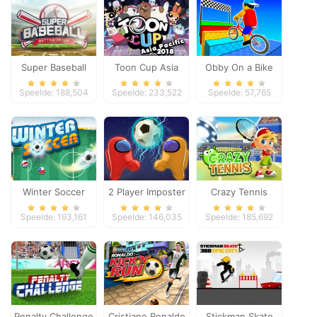
Super Baseball
Toon Cup Asia
Obby On a Bike
Pacific 2018
Speelde: 188,504
Speelde: 233,522
Speelde: 57,765
Winter Soccer
2 Player Imposter
Crazy Tennis
Soccer
Speelde: 193,161
Speelde: 146,035
Speelde: 185,692
Penalty Challenge
Cristiano Ronaldo
Stickman Skate