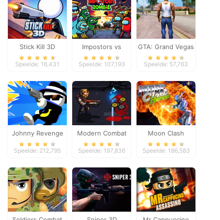
Stick Kill 3D
Impostors vs
GTA: Grand Vegas
Zombies: Survival
Crime
Speelde: 16,431
Speelde: 107,193
Speelde: 57,763
Johnny Revenge
Modern Combat
Moon Clash
Defense
Heroes
Speelde: 212,795
Speelde: 197,836
Speelde: 186,583
Soldiers Combat
Sniper 3D
Mr Cappuccino