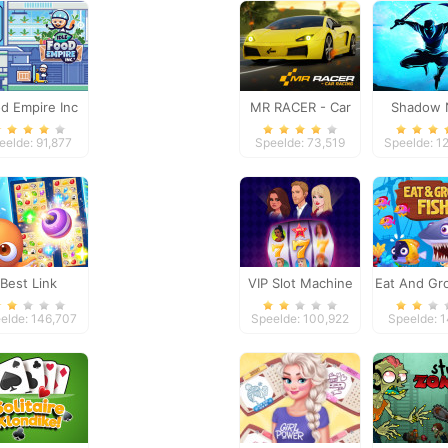
d Empire Inc
MR RACER - Car
Shadow N
Racing
Reven
eelde: 91,877
Speelde: 73,519
Speelde: 1
Best Link
VIP Slot Machine
Eat And Gr
elde: 146,707
Speelde: 100,922
Speelde: 