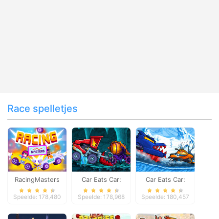
Race spelletjes
RacingMasters
Car Eats Car:
Car Eats Car:
Dungeon
Winter Adventure
Speelde: 178,480
Speelde: 178,968
Speelde: 180,457
Adventure