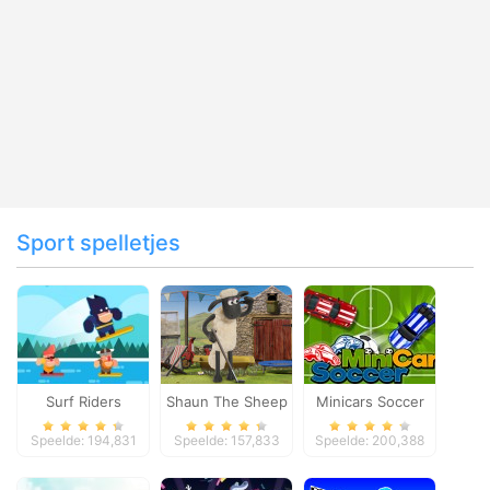
Sport spelletjes
Surf Riders
Shaun The Sheep
Minicars Soccer
Baahmy Golf
Speelde: 194,831
Speelde: 157,833
Speelde: 200,388