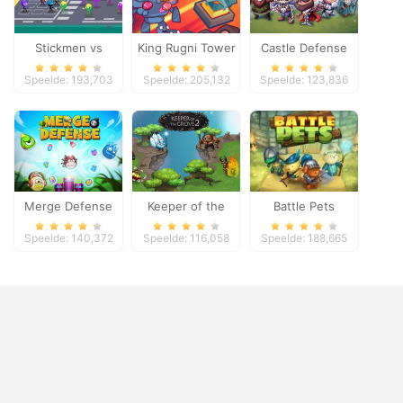
Stickmen vs
King Rugni Tower
Castle Defense
Zombies
Defense
Speelde: 193,703
Speelde: 205,132
Speelde: 123,836
Merge Defense
Keeper of the
Battle Pets
Grove 2
Speelde: 140,372
Speelde: 116,058
Speelde: 188,665