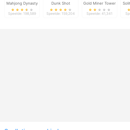
Mahjong Dynasty
Dunk Shot
Gold Miner Tower
Soli
Defense
Speelde: 198,589
Speelde: 159,204
Speelde: 41,341
Sp