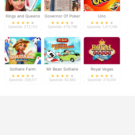
Kings and Queens
Governor Of Poker
Uno
Solitaire Tripeaks
2
Speelde: 372,133
Speelde: 478,788
Speelde: 1,411,166
Solitaire Farm:
Mr Bean Solitaire
Royal Vegas
Seasons
Adventures
Solitaire
Speelde: 258,117
Speelde: 82,882
Speelde: 219,091