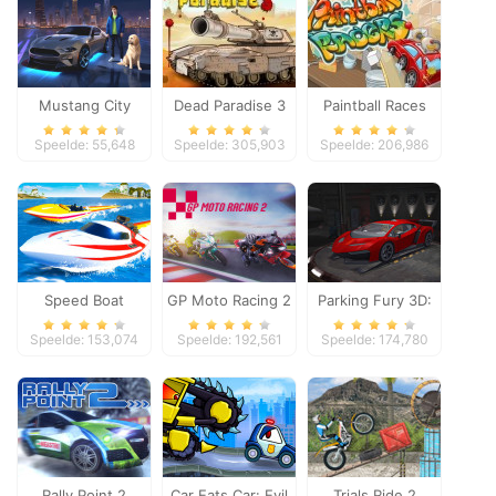
Mustang City
Dead Paradise 3
Paintball Races
Driver
Speelde: 55,648
Speelde: 305,903
Speelde: 206,986
Speed Boat
GP Moto Racing 2
Parking Fury 3D:
Extreme Racing
Night Thief
Speelde: 153,074
Speelde: 192,561
Speelde: 174,780
Rally Point 2
Car Eats Car: Evil
Trials Ride 2