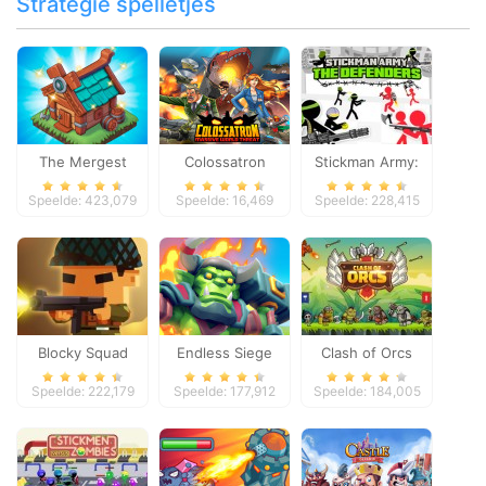
Strategie spelletjes
The Mergest
Colossatron
Stickman Army:
Kingdom
The Defenders
Speelde: 423,079
Speelde: 16,469
Speelde: 228,415
Blocky Squad
Endless Siege
Clash of Orcs
Speelde: 222,179
Speelde: 177,912
Speelde: 184,005