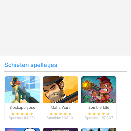
Schieten spelletjes
Blockapolypse
Mafia Wars
Zombie Idle
Zombie Shooter
Defense Online
Speelde: 64,224
Speelde: 203,131
Speelde: 157,007