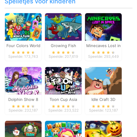
Spelletjes voor kinderen
Four Colors World
Growing Fish
Minecaves Lost in
Tour
Space
Speelde: 173,743
Speelde: 207,619
Speelde: 293,449
Dolphin Show 8
Toon Cup Asia
Idle Craft 3D
Pacific 2018
Speelde: 232,187
Speelde: 233,522
Speelde: 123,187