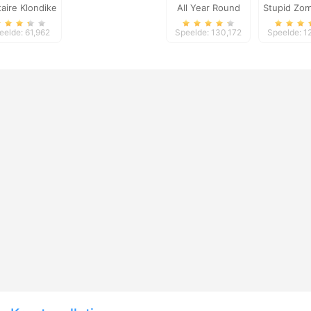
taire Klondike
All Year Round
Stupid Zom
Fashion Frosty Girl
eelde: 61,962
Speelde: 130,172
Speelde: 1