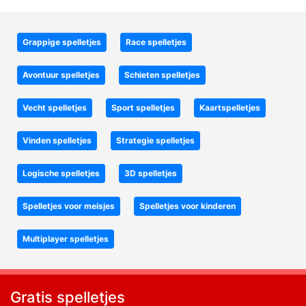
Grappige spelletjes
Race spelletjes
Avontuur spelletjes
Schieten spelletjes
Vecht spelletjes
Sport spelletjes
Kaartspelletjes
Vinden spelletjes
Strategie spelletjes
Logische spelletjes
3D spelletjes
Spelletjes voor meisjes
Spelletjes voor kinderen
Multiplayer spelletjes
Gratis spelletjes