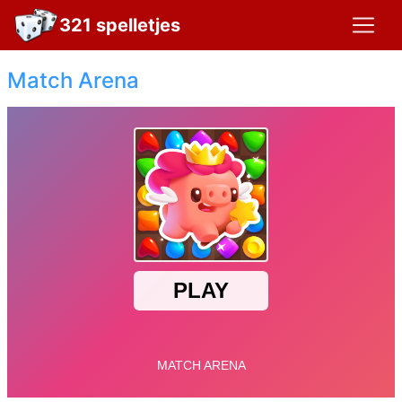
321 spelletjes
Match Arena