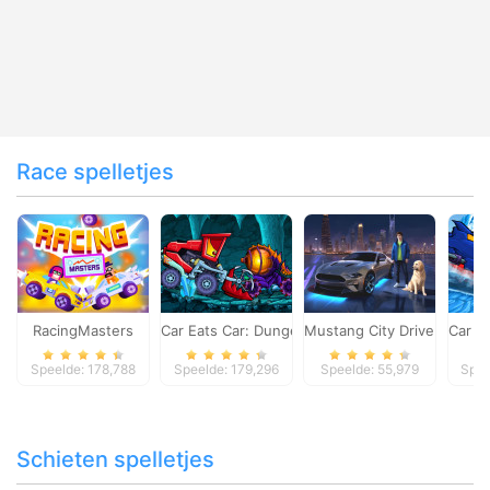
Race spelletjes
RacingMasters
Car Eats Car: Dungeon Adventure
Mustang City Driver
Car E
Speelde: 178,788
Speelde: 179,296
Speelde: 55,979
Spee
Schieten spelletjes