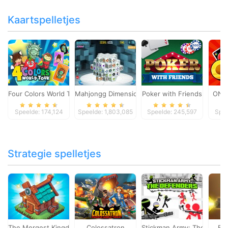
Kaartspelletjes
Four Colors World Tour
Mahjongg Dimensions
Poker with Friends
ONO
Speelde: 174,124
Speelde: 1,803,085
Speelde: 245,597
Spee
Strategie spelletjes
The Mergest Kingdom
Colossatron
Stickman Army: The Defen
Bl