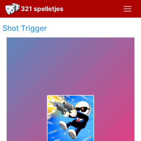
321 spelletjes
Shot Trigger