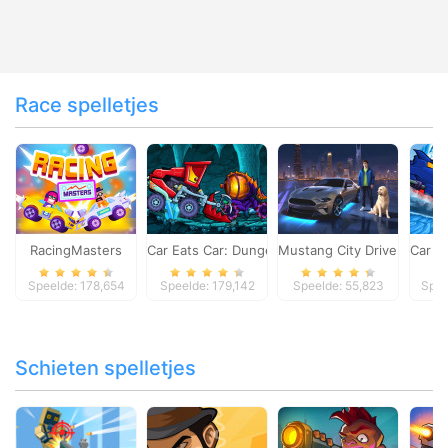
Race spelletjes
RacingMasters
Car Eats Car: Dungeon Adventure
Mustang City Driver
Car E
Speelde: 178,654
Speelde: 179,142
Speelde: 55,823
Spee
Schieten spelletjes