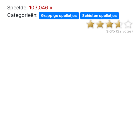
Speelde:
103,046 x
Categorieën:
Grappige spelletjes
Schieten spelletjes
3.6
/5 (
22
votes)