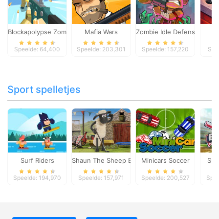
Blockapolypse Zombie Shooter
Mafia Wars
Zombie Idle Defense Onlin
St
Speelde: 64,400
Speelde: 203,301
Speelde: 157,220
Spe
Sport spelletjes
Surf Riders
Shaun The Sheep Baahmy Golf
Minicars Soccer
Sup
Speelde: 194,970
Speelde: 157,971
Speelde: 200,527
Spee