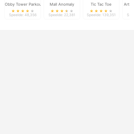
Obby Tower Parkour Climb
Mall Anomaly
Tic Tac Toe
Art P
Speelde: 48,356
Speelde: 22,381
Speelde: 139,351
Spe