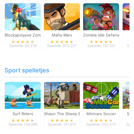
Blockapolypse Zombie Shooter
Mafia Wars
Zombie Idle Defense Onlin
St
Speelde: 64,318
Speelde: 203,237
Speelde: 157,122
Spe
Sport spelletjes
Surf Riders
Shaun The Sheep Baahmy Golf
Minicars Soccer
Sup
Speelde: 194,899
Speelde: 157,910
Speelde: 200,472
Spee