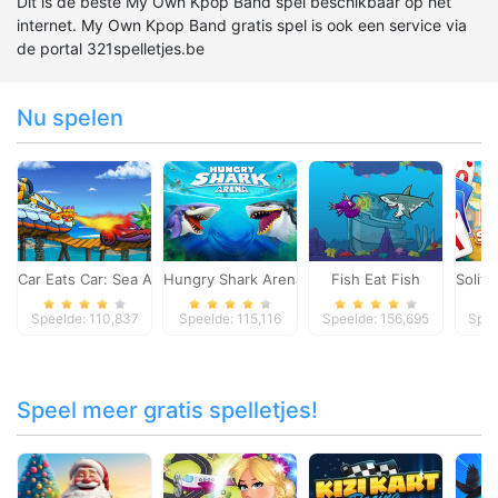
Dit is de beste My Own Kpop Band spel beschikbaar op het
internet. My Own Kpop Band gratis spel is ook een service via
de portal 321spelletjes.be
Nu spelen
Car Eats Car: Sea Adventure
Hungry Shark Arena
Fish Eat Fish
Solita
Speelde: 110,837
Speelde: 115,116
Speelde: 156,695
Spee
Speel meer gratis spelletjes!