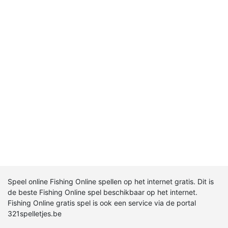
Speel online Fishing Online spellen op het internet gratis. Dit is
de beste Fishing Online spel beschikbaar op het internet.
Fishing Online gratis spel is ook een service via de portal
321spelletjes.be