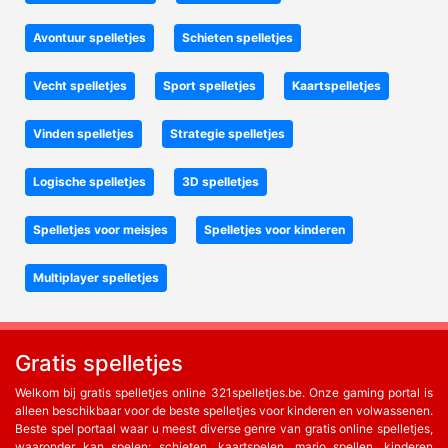
Avontuur spelletjes
Schieten spelletjes
Vecht spelletjes
Sport spelletjes
Kaartspelletjes
Vinden spelletjes
Strategie spelletjes
Logische spelletjes
3D spelletjes
Spelletjes voor meisjes
Spelletjes voor kinderen
Multiplayer spelletjes
Gratis spelletjes
Welkom bij gratis spelletjes online 321spelletjes.be. Onze gaming portal is
alleen beschikbaar voor de beste spelletjes voor kinderen en volwassenen.
Beste spel portaal waar u meest diverse genre van gratis online spelletjes,
waaronder kan spelen: schieten, kaartspelen, mario spellen, kinderen