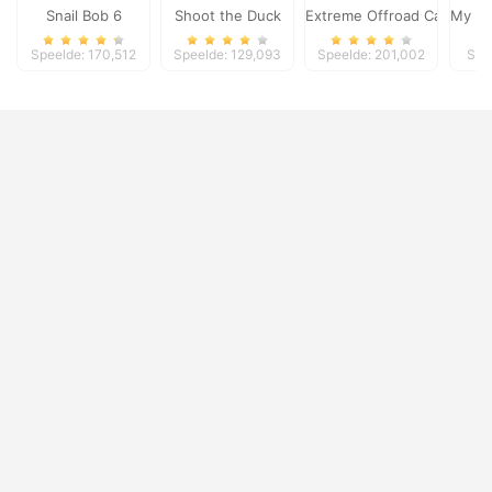
Snail Bob 6
Shoot the Duck
Extreme Offroad Cars 3: C
My Ow
Speelde: 170,512
Speelde: 129,093
Speelde: 201,002
Spe