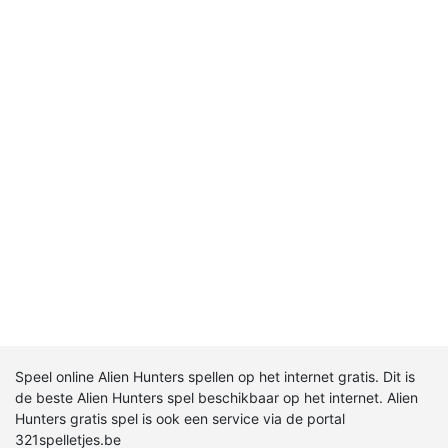
Speel online Alien Hunters spellen op het internet gratis. Dit is
de beste Alien Hunters spel beschikbaar op het internet. Alien
Hunters gratis spel is ook een service via de portal
321spelletjes.be