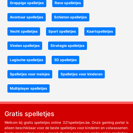
Grappige spelletjes
Race spelletjes
Avontuur spelletjes
Schieten spelletjes
Vecht spelletjes
Sport spelletjes
Kaartspelletjes
Vinden spelletjes
Strategie spelletjes
Logische spelletjes
3D spelletjes
Spelletjes voor meisjes
Spelletjes voor kinderen
Multiplayer spelletjes
Gratis spelletjes
Welkom bij gratis spelletjes online 321spelletjes.be. Onze gaming portal is
alleen beschikbaar voor de beste spelletjes voor kinderen en volwassenen.