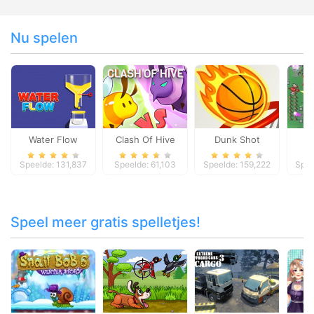
Nu spelen
Water Flow
Clash Of Hive
Dunk Shot
L
Speelde: 131,837
Speelde: 61,103
Speelde: 159,222
Spee
Speel meer gratis spelletjes!